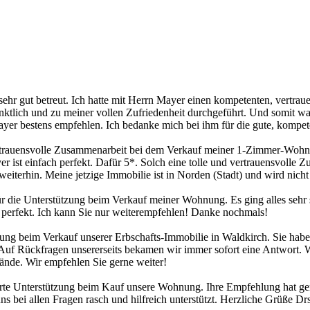
ehr gut betreut. Ich hatte mit Herrn Mayer einen kompetenten, vertrau
tlich und zu meiner vollen Zufriedenheit durchgeführt. Und somit war 
ayer bestens empfehlen. Ich bedanke mich bei ihm für die gute, komp
ertrauensvolle Zusammenarbeit bei dem Verkauf meiner 1-Zimmer-Wohnu
r ist einfach perfekt. Dafür 5*. Solch eine tolle und vertrauensvolle
iterhin. Meine jetzige Immobilie ist in Norden (Stadt) und wird nicht
ür die Unterstützung beim Verkauf meiner Wohnung. Es ging alles sehr 
 perfekt. Ich kann Sie nur weiterempfehlen! Danke nochmals!
ng beim Verkauf unserer Erbschafts-Immobilie in Waldkirch. Sie haben
 Auf Rückfragen unsererseits bekamen wir immer sofort eine Antwort. 
tände. Wir empfehlen Sie gerne weiter!
ierte Unterstützung beim Kauf unsere Wohnung. Ihre Empfehlung hat ge
at uns bei allen Fragen rasch und hilfreich unterstützt. Herzliche Grüße 