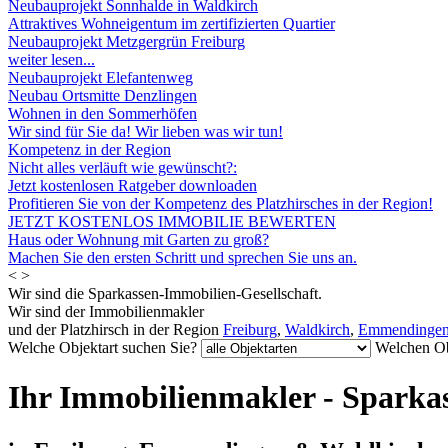
Neubauprojekt Sonnhalde in Waldkirch
Attraktives Wohneigentum im zertifizierten Quartier
Neubauprojekt Metzgergrün Freiburg
weiter lesen...
Neubauprojekt Elefantenweg
Neubau Ortsmitte Denzlingen
Wohnen in den Sommerhöfen
Wir sind für Sie da! Wir lieben was wir tun!
Kompetenz in der Region
Nicht alles verläuft wie gewünscht?:
Jetzt kostenlosen Ratgeber downloaden
Profitieren Sie von der Kompetenz des Platzhirsches in der Region!
JETZT KOSTENLOS IMMOBILIE BEWERTEN
Haus oder Wohnung mit Garten zu groß?
Machen Sie den ersten Schritt und sprechen Sie uns an.
<
>
Wir sind die Sparkassen-Immobilien-Gesellschaft.
Wir sind der Immobilienmakler
und der Platzhirsch in der Region
Freiburg
,
Waldkirch
,
Emmendinge
Welche Objektart suchen Sie?
Welchen Ob
Ihr Immobilienmakler - Sparka