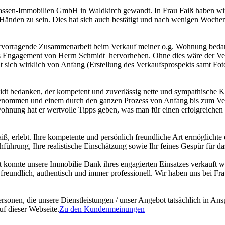
sen-Immobilien GmbH in Waldkirch gewandt. In Frau Faiß haben wir e
n Händen zu sein. Dies hat sich auch bestätigt und nach wenigen Woche
ervorragende Zusammenarbeit beim Verkauf meiner o.g. Wohnung bedanke
es Engagement von Herrn Schmidt hervorheben. Ohne dies wäre der Verka
 hat sich wirklich von Anfang (Erstellung des Verkaufsprospekts samt 
dt bedanken, der kompetent und zuverlässig nette und sympathische K
it genommen und einem durch den ganzen Prozess von Anfang bis zum Ve
hnung hat er wertvolle Tipps geben, was man für einen erfolgreichen
aiß, erlebt. Ihre kompetente und persönlich freundliche Art ermöglich
ührung, Ihre realistische Einschätzung sowie Ihr feines Gespür für da
t konnte unsere Immobilie Dank ihres engagierten Einsatzes verkauft
 freundlich, authentisch und immer professionell. Wir haben uns bei Fr
ersonen, die unsere Dienstleistungen / unser Angebot tatsächlich in 
f dieser Webseite.
Zu den Kundenmeinungen