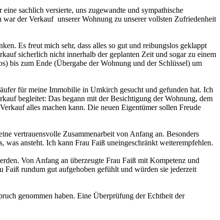
ine sachlich versierte, uns zugewandte und sympathische
n war der Verkauf unserer Wohnung zu unserer vollsten Zufriedenheit
n. Es freut mich sehr, dass alles so gut und reibungslos geklappt
uf sicherlich nicht innerhalb der geplanten Zeit und sogar zu einem
Fotos) bis zum Ende (Übergabe der Wohnung und der Schlüssel) um
äufer für meine Immobilie in Umkirch gesucht und gefunden hat. Ich
rkauf begleitet: Das begann mit der Besichtigung der Wohnung, dem
 Verkauf alles machen kann. Die neuen Eigentümer sollen Freude
te eine vertrauensvolle Zusammenarbeit von Anfang an. Besonders
s, was ansteht. Ich kann Frau Faiß uneingeschränkt weiterempfehlen.
 werden. Von Anfang an überzeugte Frau Faiß mit Kompetenz und
au Faiß rundum gut aufgehoben gefühlt und würden sie jederzeit
Anspruch genommen haben. Eine Überprüfung der Echtheit der