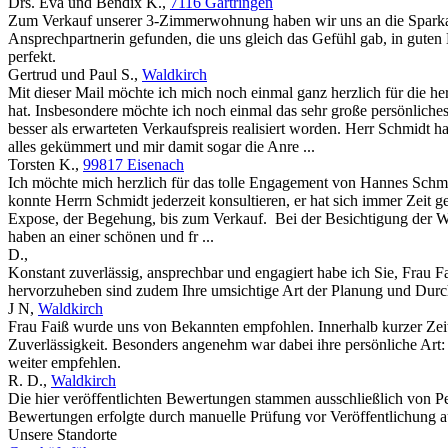
Drs. Eva und Bendix K.
,
7116 Gärtringen
Zum Verkauf unserer 3-Zimmerwohnung haben wir uns an die Sparkas
Ansprechpartnerin gefunden, die uns gleich das Gefühl gab, in gute
perfekt.
Gertrud und Paul S.
,
Waldkirch
Mit dieser Mail möchte ich mich noch einmal ganz herzlich für die h
hat. Insbesondere möchte ich noch einmal das sehr große persönlich
besser als erwarteten Verkaufspreis realisiert worden. Herr Schmidt
alles gekümmert und mir damit sogar die Anre ...
Torsten K.
,
99817 Eisenach
Ich möchte mich herzlich für das tolle Engagement von Hannes Schmi
konnte Herrn Schmidt jederzeit konsultieren, er hat sich immer Ze
Expose, der Begehung, bis zum Verkauf. Bei der Besichtigung der Wo
haben an einer schönen und fr ...
D.
,
Konstant zuverlässig, ansprechbar und engagiert habe ich Sie, Frau F
hervorzuheben sind zudem Ihre umsichtige Art der Planung und Durchf
J N
,
Waldkirch
Frau Faiß wurde uns von Bekannten empfohlen. Innerhalb kurzer Zei
Zuverlässigkeit. Besonders angenehm war dabei ihre persönliche Art:
weiter empfehlen.
R. D.
,
Waldkirch
Die hier veröffentlichten Bewertungen stammen ausschließlich von P
Bewertungen erfolgte durch manuelle Prüfung vor Veröffentlichung au
Unsere Standorte