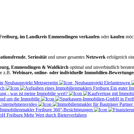
 Freiburg, im Landkreis Emmendingen verkaufen
oder
kaufen
möch
ationsfreude
,
Seriosität
und unser gesamtes
Netzwerk
erfolgreich e
burg, Emmendingen & Waldkirch
optimal und unverbindlich beraten,
ie z.B.
Webinare, online- oder individuelle Immobilien-Bewertunge
Neubauprojekt Metzgergrün
Neubauprojekt Elefantenweg
rch
Ein guter I
ng - was ist meine Immobilie wert?
und um die Immobilie
Unternehmensvideo
Partner
360°-Besichtigungen
Mehr Wert durch Bieterverfahren