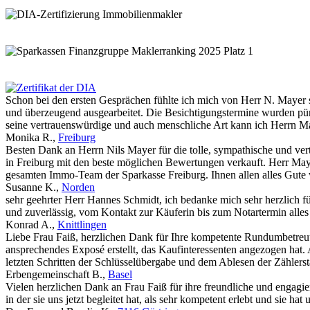
Schon bei den ersten Gesprächen fühlte ich mich von Herr N. Mayer s
und überzeugend ausgearbeitet. Die Besichtigungstermine wurden pünk
seine vertrauenswürdige und auch menschliche Art kann ich Herrn M
Monika R.
,
Freiburg
Besten Dank an Herrn Nils Mayer für die tolle, sympathische und v
in Freiburg mit den beste möglichen Bewertungen verkauft. Herr Maye
gesamten Immo-Team der Sparkasse Freiburg. Ihnen allen alles Gute we
Susanne K.
,
Norden
sehr geehrter Herr Hannes Schmidt, ich bedanke mich sehr herzlich f
und zuverlässig, vom Kontakt zur Käuferin bis zum Notartermin alles
Konrad A.
,
Knittlingen
Liebe Frau Faiß, herzlichen Dank für Ihre kompetente Rundumbetreuu
ansprechendes Exposé erstellt, das Kaufinteressenten angezogen hat.
letzten Schritten der Schlüsselübergabe und dem Ablesen der Zählers
Erbengemeinschaft B.
,
Basel
Vielen herzlichen Dank an Frau Faiß für ihre freundliche und engag
in der sie uns jetzt begleitet hat, als sehr kompetent erlebt und sie h