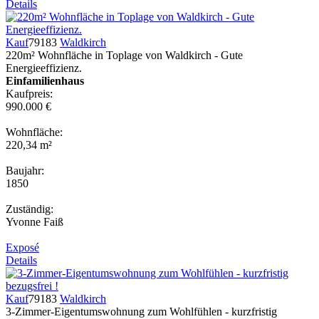
Details
Kauf
79183
Waldkirch
220m² Wohnfläche in Toplage von Waldkirch - Gute
Energieeffizienz.
Einfamilienhaus
Kaufpreis:
990.000 €
Wohnfläche:
220,34 m²
Baujahr:
1850
Zuständig:
Yvonne Faiß
Exposé
Details
Kauf
79183
Waldkirch
3-Zimmer-Eigentumswohnung zum Wohlfühlen - kurzfristig