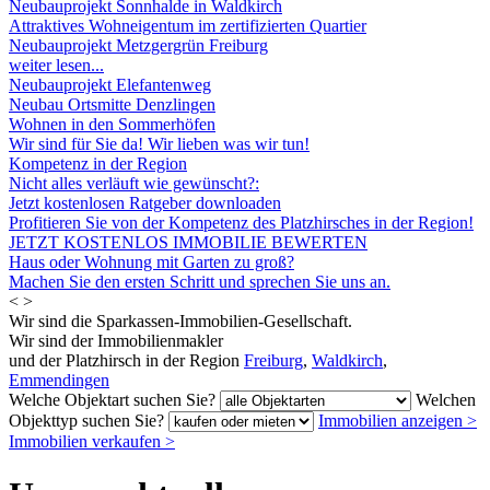
Neubauprojekt Sonnhalde in Waldkirch
Attraktives Wohneigentum im zertifizierten Quartier
Neubauprojekt Metzgergrün Freiburg
weiter lesen...
Neubauprojekt Elefantenweg
Neubau Ortsmitte Denzlingen
Wohnen in den Sommerhöfen
Wir sind für Sie da! Wir lieben was wir tun!
Kompetenz in der Region
Nicht alles verläuft wie gewünscht?:
Jetzt kostenlosen Ratgeber downloaden
Profitieren Sie von der Kompetenz des Platzhirsches in der Region!
JETZT KOSTENLOS IMMOBILIE BEWERTEN
Haus oder Wohnung mit Garten zu groß?
Machen Sie den ersten Schritt und sprechen Sie uns an.
<
>
Wir sind die Sparkassen-Immobilien-Gesellschaft.
Wir sind der Immobilienmakler
und der Platzhirsch in der Region
Freiburg
,
Waldkirch
,
Emmendingen
Welche Objektart suchen Sie?
Welchen
Objekttyp suchen Sie?
Immobilien anzeigen
>
Immobilien verkaufen
>