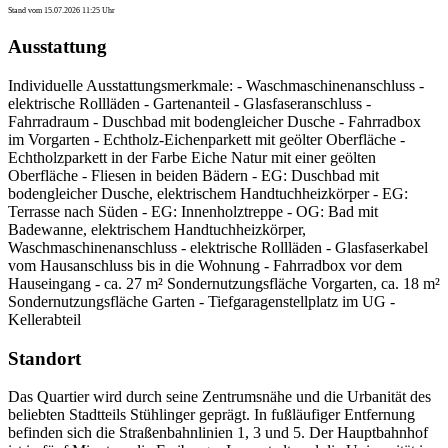
Stand vom 15.07.2026 11:25 Uhr
Ausstattung
Individuelle Ausstattungsmerkmale: - Waschmaschinenanschluss -
elektrische Rollläden - Gartenanteil - Glasfaseranschluss -
Fahrradraum - Duschbad mit bodengleicher Dusche - Fahrradbox
im Vorgarten - Echtholz-Eichenparkett mit geölter Oberfläche -
Echtholzparkett in der Farbe Eiche Natur mit einer geölten
Oberfläche - Fliesen in beiden Bädern - EG: Duschbad mit
bodengleicher Dusche, elektrischem Handtuchheizkörper - EG:
Terrasse nach Süden - EG: Innenholztreppe - OG: Bad mit
Badewanne, elektrischem Handtuchheizkörper,
Waschmaschinenanschluss - elektrische Rollläden - Glasfaserkabel
vom Hausanschluss bis in die Wohnung - Fahrradbox vor dem
Hauseingang - ca. 27 m² Sondernutzungsfläche Vorgarten, ca. 18 m²
Sondernutzungsfläche Garten - Tiefgaragenstellplatz im UG -
Kellerabteil
Standort
Das Quartier wird durch seine Zentrumsnähe und die Urbanität des
beliebten Stadtteils Stühlinger geprägt. In fußläufiger Entfernung
befinden sich die Straßenbahnlinien 1, 3 und 5. Der Hauptbahnhof