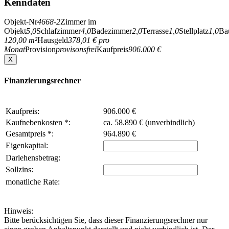
Kenndaten
Objekt-Nr
4668-2
Zimmer im
Objekt
5,0
Schlafzimmer
4,0
Badezimmer
2,0
Terrasse
1,0
Stellplatz
1,0
Ba
120,00 m²
Hausgeld
378,01 € pro
Monat
Provision
provisonsfrei
Kaufpreis
906.000 €
X
Finanzierungsrechner
Kaufpreis:
906.000 €
Kaufnebenkosten *:
ca. 58.890 € (unverbindlich)
Gesamtpreis *:
964.890 €
Eigenkapital:
Darlehensbetrag:
Sollzins:
monatliche Rate:
Hinweis:
Bitte berücksichtigen Sie, dass dieser Finanzierungsrechner nur