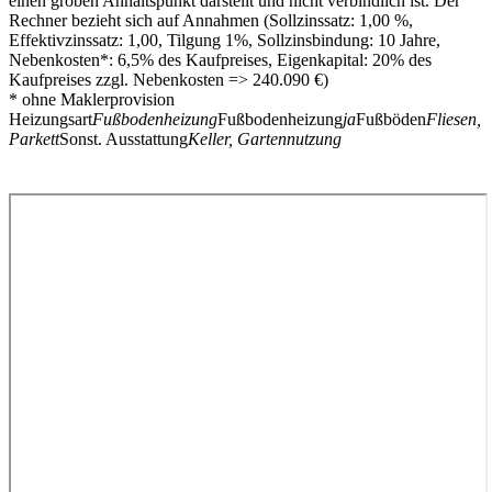
einen groben Anhaltspunkt darstellt und nicht verbindlich ist. Der
Rechner bezieht sich auf Annahmen (Sollzinssatz: 1,00 %,
Effektivzinssatz: 1,00, Tilgung 1%, Sollzinsbindung: 10 Jahre,
Nebenkosten*: 6,5% des Kaufpreises, Eigenkapital: 20% des
Kaufpreises zzgl. Nebenkosten => 240.090 €)
* ohne Maklerprovision
Heizungsart
Fußbodenheizung
Fußbodenheizung
ja
Fußböden
Fliesen,
Parkett
Sonst. Ausstattung
Keller, Gartennutzung