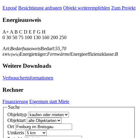
Exposé
Besichtigung anfragen
Objekt weiterempfehlen
Zum Projekt
Energieausweis
A+
A
B
C
D
E
F
G
H
0
30
50
75
100
130
160
200
250
Art:
Bedarfsausweis
Bedarf:
55,70
Energieträger:
Fernwärme
Energieeffizienzklasse:
B
kWh/(m²a)
Weitere Downloads
Verbraucherinformationen
Rechner
Finanzierung
Eigentum statt Miete
Suche
Objekttyp
Objektart
Ort
Umkreis