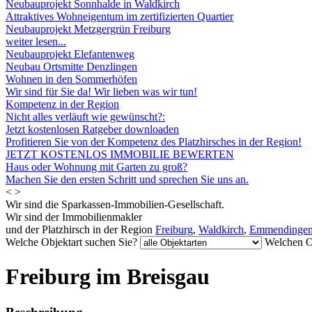
Neubauprojekt Sonnhalde in Waldkirch
Attraktives Wohneigentum im zertifizierten Quartier
Neubauprojekt Metzgergrün Freiburg
weiter lesen...
Neubauprojekt Elefantenweg
Neubau Ortsmitte Denzlingen
Wohnen in den Sommerhöfen
Wir sind für Sie da! Wir lieben was wir tun!
Kompetenz in der Region
Nicht alles verläuft wie gewünscht?:
Jetzt kostenlosen Ratgeber downloaden
Profitieren Sie von der Kompetenz des Platzhirsches in der Region!
JETZT KOSTENLOS IMMOBILIE BEWERTEN
Haus oder Wohnung mit Garten zu groß?
Machen Sie den ersten Schritt und sprechen Sie uns an.
<
>
Wir sind die Sparkassen-Immobilien-Gesellschaft.
Wir sind der Immobilienmakler
und der Platzhirsch in der Region
Freiburg
,
Waldkirch
,
Emmendinge
Welche Objektart suchen Sie?
Welchen O
Freiburg im Breisgau