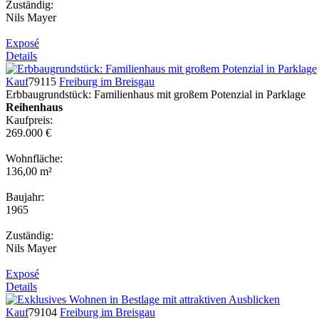
Zuständig:
Nils Mayer
Exposé
Details
Kauf
79115
Freiburg im Breisgau
Erbbaugrundstück: Familienhaus mit großem Potenzial in Parklage
Reihenhaus
Kaufpreis:
269.000 €
Wohnfläche:
136,00 m²
Baujahr:
1965
Zuständig:
Nils Mayer
Exposé
Details
Kauf
79104
Freiburg im Breisgau