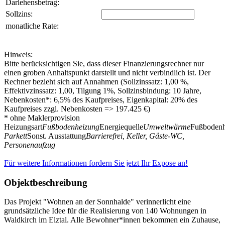
Darlehensbetrag:
Sollzins:
monatliche Rate:
Hinweis:
Bitte berücksichtigen Sie, dass dieser Finanzierungsrechner nur
einen groben Anhaltspunkt darstellt und nicht verbindlich ist. Der
Rechner bezieht sich auf Annahmen (Sollzinssatz: 1,00 %,
Effektivzinssatz: 1,00, Tilgung 1%, Sollzinsbindung: 10 Jahre,
Nebenkosten*: 6,5% des Kaufpreises, Eigenkapital: 20% des
Kaufpreises zzgl. Nebenkosten => 197.425 €)
* ohne Maklerprovision
Heizungsart
Fußbodenheizung
Energiequelle
Umweltwärme
Fußbodenh
Parkett
Sonst. Ausstattung
Barrierefrei, Keller, Gäste-WC,
Personenaufzug
Für weitere Informationen fordern Sie jetzt Ihr Expose an!
Objektbeschreibung
Das Projekt "Wohnen an der Sonnhalde" verinnerlicht eine
grundsätzliche Idee für die Realisierung von 140 Wohnungen in
Waldkirch im Elztal. Alle Bewohner*innen bekommen ein Zuhause,