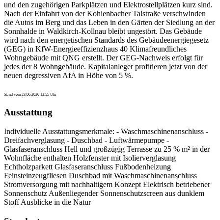
und den zugehörigen Parkplätzen und Elektrostellplätzen kurz sind.
Nach der Einfahrt von der Kohlenbacher Talstraße verschwinden
die Autos im Berg und das Leben in den Gärten der Siedlung an der
Sonnhalde in Waldkirch-Kollnau bleibt ungestört. Das Gebäude
wird nach den energetischen Standards des Gebäudeenergiegesetz
(GEG) in KfW-Energieeffizienzhaus 40 Klimafreundliches
Wohngebäude mit QNG erstellt. Der GEG-Nachweis erfolgt für
jedes der 8 Wohngebäude. Kapitalanleger profitieren jetzt von der
neuen degressiven AfA in Höhe von 5 %.
Stand vom 23.06.2026 12:55 Uhr
Ausstattung
Individuelle Ausstattungsmerkmale: - Waschmaschinenanschluss -
Dreifachverglasung - Duschbad - Luftwärmepumpe -
Glasfaseranschluss Hell und großzügig Terrasse zu 25 % m² in der
Wohnfläche enthalten Holzfenster mit Isolierverglasung
Echtholzparkett Glasfaseranschluss Fußbodenheizung
Feinsteinzeugfliesen Duschbad mit Waschmaschinenanschluss
Stromversorgung mit nachhaltigem Konzept Elektrisch betriebener
Sonnenschutz Außenliegender Sonnenschutzscreen aus dunklem
Stoff Ausblicke in die Natur