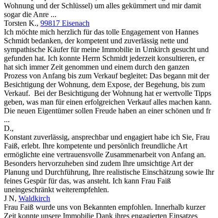
Wohnung und der Schlüssel) um alles gekümmert und mir damit
sogar die Anre ...
Torsten K.
,
99817 Eisenach
Ich möchte mich herzlich für das tolle Engagement von Hannes
Schmidt bedanken, der kompetent und zuverlässig nette und
sympathische Käufer für meine Immobilie in Umkirch gesucht und
gefunden hat. Ich konnte Herrn Schmidt jederzeit konsultieren, er
hat sich immer Zeit genommen und einem durch den ganzen
Prozess von Anfang bis zum Verkauf begleitet: Das begann mit der
Besichtigung der Wohnung, dem Expose, der Begehung, bis zum
Verkauf. Bei der Besichtigung der Wohnung hat er wertvolle Tipps
geben, was man für einen erfolgreichen Verkauf alles machen kann.
Die neuen Eigentümer sollen Freude haben an einer schönen und fr
...
D.
,
Konstant zuverlässig, ansprechbar und engagiert habe ich Sie, Frau
Faiß, erlebt. Ihre kompetente und persönlich freundliche Art
ermöglichte eine vertrauensvolle Zusammenarbeit von Anfang an.
Besonders hervorzuheben sind zudem Ihre umsichtige Art der
Planung und Durchführung, Ihre realistische Einschätzung sowie Ihr
feines Gespür für das, was ansteht. Ich kann Frau Faiß
uneingeschränkt weiterempfehlen.
J N
,
Waldkirch
Frau Faiß wurde uns von Bekannten empfohlen. Innerhalb kurzer
Zeit konnte unsere Immobilie Dank ihres engagierten Einsatzes