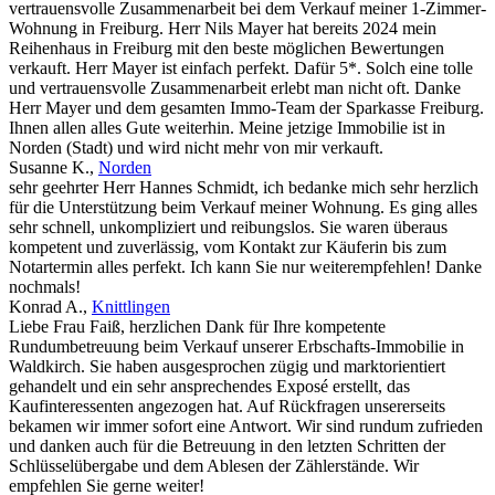
vertrauensvolle Zusammenarbeit bei dem Verkauf meiner 1-Zimmer-
Wohnung in Freiburg. Herr Nils Mayer hat bereits 2024 mein
Reihenhaus in Freiburg mit den beste möglichen Bewertungen
verkauft. Herr Mayer ist einfach perfekt. Dafür 5*. Solch eine tolle
und vertrauensvolle Zusammenarbeit erlebt man nicht oft. Danke
Herr Mayer und dem gesamten Immo-Team der Sparkasse Freiburg.
Ihnen allen alles Gute weiterhin. Meine jetzige Immobilie ist in
Norden (Stadt) und wird nicht mehr von mir verkauft.
Susanne K.
,
Norden
sehr geehrter Herr Hannes Schmidt, ich bedanke mich sehr herzlich
für die Unterstützung beim Verkauf meiner Wohnung. Es ging alles
sehr schnell, unkompliziert und reibungslos. Sie waren überaus
kompetent und zuverlässig, vom Kontakt zur Käuferin bis zum
Notartermin alles perfekt. Ich kann Sie nur weiterempfehlen! Danke
nochmals!
Konrad A.
,
Knittlingen
Liebe Frau Faiß, herzlichen Dank für Ihre kompetente
Rundumbetreuung beim Verkauf unserer Erbschafts-Immobilie in
Waldkirch. Sie haben ausgesprochen zügig und marktorientiert
gehandelt und ein sehr ansprechendes Exposé erstellt, das
Kaufinteressenten angezogen hat. Auf Rückfragen unsererseits
bekamen wir immer sofort eine Antwort. Wir sind rundum zufrieden
und danken auch für die Betreuung in den letzten Schritten der
Schlüsselübergabe und dem Ablesen der Zählerstände. Wir
empfehlen Sie gerne weiter!