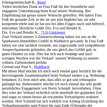
Erbengemeinschaft B.
,
Basel
Vielen herzlichen Dank an Frau Faiß für ihre freundliche und
engagierte Unterstützung beim Kauf unsere Wohnung. Ihre
Empfehlung hat genau unsere Wünsche getroffen. Wir haben Frau
Faiß die gesamte Zeit, in der sie uns jetzt begleitet hat, als sehr
kompetent erlebt und sie hat uns bei allen Fragen rasch und hilfreich
unterstützt. Herzliche Grüße Drs. Eva und Bendix K.
Drs. Eva und Bendix K.
,
7116 Gärtringen
Zum Verkauf unserer 3-Zimmerwohnung haben wir uns an die
Sparkassen-Immobilien GmbH in Waldkirch gewandt. In Frau Faiß
haben wir eine sachlich versierte, uns zugewandte und sympathische
Ansprechpartnerin gefunden, die uns gleich das Gefühl gab, in
guten Händen zu sein. Dies hat sich auch bestätigt und nach
wenigen Wochen war der Verkauf unserer Wohnung zu unserer
vollsten Zufriedenheit perfekt.
Gertrud und Paul S.
,
Waldkirch
Mit dieser Mail möchte ich mich noch einmal ganz herzlich für die
hervorragende Zusammenarbeit beim Verkauf meiner o.g. Wohnung
bedanken. Es freut mich sehr, dass alles so gut und reibungslos
geklappt hat. Insbesondere möchte ich noch einmal das sehr große
persönliches Engagement von Herrn Schmidt hervorheben. Ohne
dies wäre der Verkauf sicherlich nicht innerhalb der geplanten Zeit
und sogar zu einem besser als erwarteten Verkaufspreis realisiert
worden. Herr Schmidt hat sich wirklich von Anfang (Erstellung des
Verkaufsprospekts samt Fotos) bis zum Ende (Übergabe der