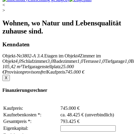
<
>
Wohnen, wo Natur und Lebensqualität
zuhause sind.
Kenndaten
Objekt-Nr
3802-A 3.4.
Etagen im Objekt
4
Zimmer im
Objekt
4,0
Schlafzimmer
3,0
Badezimmer
1,0
Terrasse
1,0
Tiefgarage
1,0
B
105,42 m²
Tiefgaragenstellplatz
25.000
€
Provision
provisonsfrei
Kaufpreis
745.000 €
X
Finanzierungsrechner
Kaufpreis:
745.000 €
Kaufnebenkosten *:
ca. 48.425 € (unverbindlich)
Gesamtpreis *:
793.425 €
Eigenkapital: