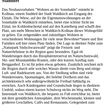
Standort
Das Neubauvorhaben "Wohnen an der Sonnhalde" entsteht in
Kollnau, einem Stadtteil der Stadt Waldkirch am Eingang des
Elztals. Die Wiese, auf der die Eigentumswohnungen an der
Sonnhalde in Waldkirch entstehen, bietet eine schöne Sicht ins
Elztal, ins Kohlenbachertal und auf den Kastelberg und schafft den
Platz, um mehr Menschen in Waldkirch-Kollnau dieses Wohngefühl
zu geben. Ein zeitgemäßes und zukünftiges Wohnen in
verschiedenen Wohnungen für viele neue Bewohner*innen und Ihre
Familien soll hier einen Platz finden. Die Lage in direkter Nähe zum
„Naturpark Südschwarzwald“ prägt die Freizeit- und
Naturerlebnisse in der Region ganz besonders. Egal ob
Wanderungen durch das Biosphärenreservat im Naturschutzwald,
Ski- und Mountainbike-Routen, oder den kurzen Ausflug zum
Berggasthof. Es ist für jeden etwas geboten. Zusätzlich zeichnet sich
die Region durch sehr weiches Wasser direkt vom Berg und einige
Luft- und Badekurorte aus. Von der Siedlung selbst sind viele
Wanderrouten, Sportanlagen, der belebte Dorfkern und das
architektonisch sehr außergewöhnliche Freibad fußläufig zu
erreichen. Auch Kindergarten und Grundschule liegen in direktem
Umfeld, sodass einem kurzen Schulweg nichts im Weg steht. Die
Innenstadt von Waldkirch, die bequem zu Fuß erreichbar ist, bietet
mit ihrer gemütlichen Atmosphäre, dem Wochenmarkt, kleinen und
größeren Geschäften, Cafès und Restaurants, Gelegenheit zum