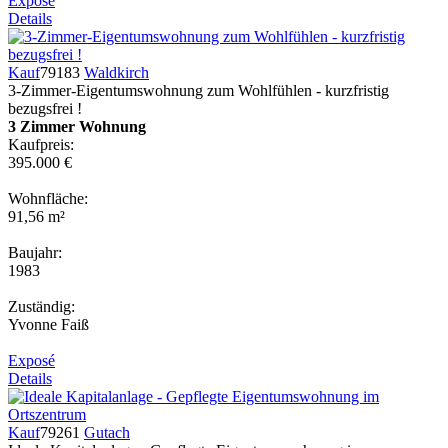
Exposé
Details
Kauf
79183
Waldkirch
3-Zimmer-Eigentumswohnung zum Wohlfühlen - kurzfristig
bezugsfrei !
3 Zimmer Wohnung
Kaufpreis:
395.000 €
Wohnfläche:
91,56 m²
Baujahr:
1983
Zuständig:
Yvonne Faiß
Exposé
Details
Kauf
79261
Gutach