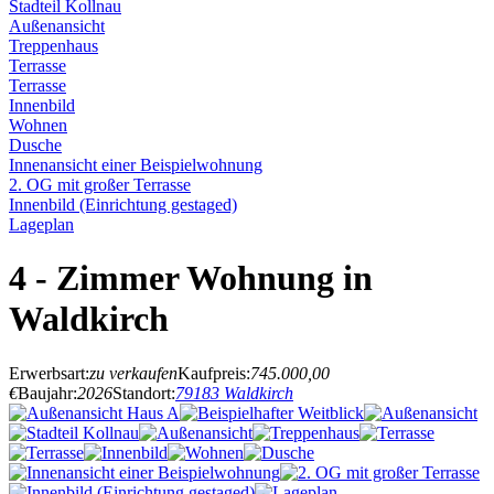
Stadteil Kollnau
Außenansicht
Treppenhaus
Terrasse
Terrasse
Innenbild
Wohnen
Dusche
Innenansicht einer Beispielwohnung
2. OG mit großer Terrasse
Innenbild (Einrichtung gestaged)
Lageplan
4 - Zimmer Wohnung in
Waldkirch
Erwerbsart:
zu verkaufen
Kaufpreis:
745.000,00
€
Baujahr:
2026
Standort:
79183 Waldkirch