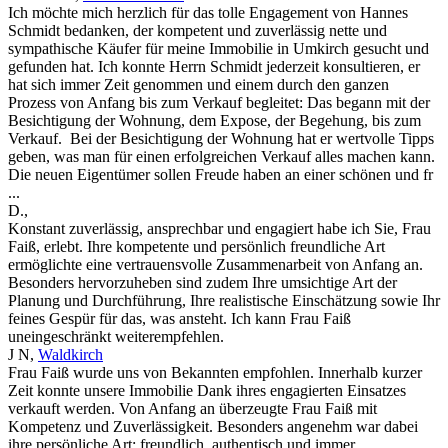
Ich möchte mich herzlich für das tolle Engagement von Hannes
Schmidt bedanken, der kompetent und zuverlässig nette und
sympathische Käufer für meine Immobilie in Umkirch gesucht und
gefunden hat. Ich konnte Herrn Schmidt jederzeit konsultieren, er
hat sich immer Zeit genommen und einem durch den ganzen
Prozess von Anfang bis zum Verkauf begleitet: Das begann mit der
Besichtigung der Wohnung, dem Expose, der Begehung, bis zum
Verkauf. Bei der Besichtigung der Wohnung hat er wertvolle Tipps
geben, was man für einen erfolgreichen Verkauf alles machen kann.
Die neuen Eigentümer sollen Freude haben an einer schönen und fr
...
D.
,
Konstant zuverlässig, ansprechbar und engagiert habe ich Sie, Frau
Faiß, erlebt. Ihre kompetente und persönlich freundliche Art
ermöglichte eine vertrauensvolle Zusammenarbeit von Anfang an.
Besonders hervorzuheben sind zudem Ihre umsichtige Art der
Planung und Durchführung, Ihre realistische Einschätzung sowie Ihr
feines Gespür für das, was ansteht. Ich kann Frau Faiß
uneingeschränkt weiterempfehlen.
J N
,
Waldkirch
Frau Faiß wurde uns von Bekannten empfohlen. Innerhalb kurzer
Zeit konnte unsere Immobilie Dank ihres engagierten Einsatzes
verkauft werden. Von Anfang an überzeugte Frau Faiß mit
Kompetenz und Zuverlässigkeit. Besonders angenehm war dabei
ihre persönliche Art: freundlich, authentisch und immer