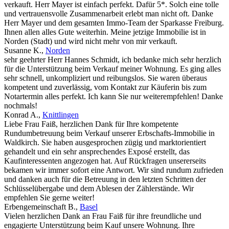
verkauft. Herr Mayer ist einfach perfekt. Dafür 5*. Solch eine tolle
und vertrauensvolle Zusammenarbeit erlebt man nicht oft. Danke
Herr Mayer und dem gesamten Immo-Team der Sparkasse Freiburg.
Ihnen allen alles Gute weiterhin. Meine jetzige Immobilie ist in
Norden (Stadt) und wird nicht mehr von mir verkauft.
Susanne K.
,
Norden
sehr geehrter Herr Hannes Schmidt, ich bedanke mich sehr herzlich
für die Unterstützung beim Verkauf meiner Wohnung. Es ging alles
sehr schnell, unkompliziert und reibungslos. Sie waren überaus
kompetent und zuverlässig, vom Kontakt zur Käuferin bis zum
Notartermin alles perfekt. Ich kann Sie nur weiterempfehlen! Danke
nochmals!
Konrad A.
,
Knittlingen
Liebe Frau Faiß, herzlichen Dank für Ihre kompetente
Rundumbetreuung beim Verkauf unserer Erbschafts-Immobilie in
Waldkirch. Sie haben ausgesprochen zügig und marktorientiert
gehandelt und ein sehr ansprechendes Exposé erstellt, das
Kaufinteressenten angezogen hat. Auf Rückfragen unsererseits
bekamen wir immer sofort eine Antwort. Wir sind rundum zufrieden
und danken auch für die Betreuung in den letzten Schritten der
Schlüsselübergabe und dem Ablesen der Zählerstände. Wir
empfehlen Sie gerne weiter!
Erbengemeinschaft B.
,
Basel
Vielen herzlichen Dank an Frau Faiß für ihre freundliche und
engagierte Unterstützung beim Kauf unsere Wohnung. Ihre