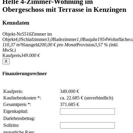
Helle 4-Zimmer-Wohnung im
Obergeschoss mit Terrasse in Kenzingen
Kenndaten
Objekt-Nr
5516
Zimmer im
Objekt
4,0
Schlafzimmer
3,0
Badezimmer
1,0
Baujahr
1954
Wohnfläche
c
110,37 m²
Hausgeld
200,00 € pro Monat
Provision
3,57 % (inkl.
MwSt.)
Kaufpreis
349.000 €
X
Finanzierungsrechner
Kaufpreis:
349.000 €
Kaufnebenkosten *:
ca. 22.685 € (unverbindlich)
Gesamtpreis *:
371.685 €
Eigenkapital:
Darlehensbetrag:
Sollzins:
monatliche Rate: