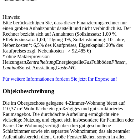
Hinweis:
Bitte berücksichtigen Sie, dass dieser Finanzierungsrechner nur
einen groben Anhaltspunkt darstellt und nicht verbindlich ist. Der
Rechner bezieht sich auf Annahmen (Sollzinssatz: 1,00 %,
Effektivzinssatz: 1,00, Tilgung 1%, Sollzinsbindung: 10 Jahre,
Nebenkosten*: 6,5% des Kaufpreises, Eigenkapital: 20% des
Kaufpreises zzgl. Nebenkosten => 92.485 €)
* ohne Maklerprovision
Heizungsart
Zentralheizung
Energiequelle
Gas
Fußböden
Fliesen,
Laminat
Sonst. Ausstattung
Gäste-WC
Für weitere Informationen fordern Sie jetzt Ihr Expose an!
Objektbeschreibung
Die im Obergeschoss gelegene 4-Zimmer-Wohnung bietet auf
110,37 m² Wohnfläche ein großzügiges und gut strukturiertes
Raumangebot. Die durchdachte Aufteilung ermöglicht eine
vielseitige Nutzung und eignet sich insbesondere für Familien oder
Paare. Die Wohnung verfügt über drei gut geschnittene
Schlafzimmer sowie ein separates Wohnzimmer, das als zentraler
Aufenthaltsbereich dient. Große Fensterflächen sorgen in allen