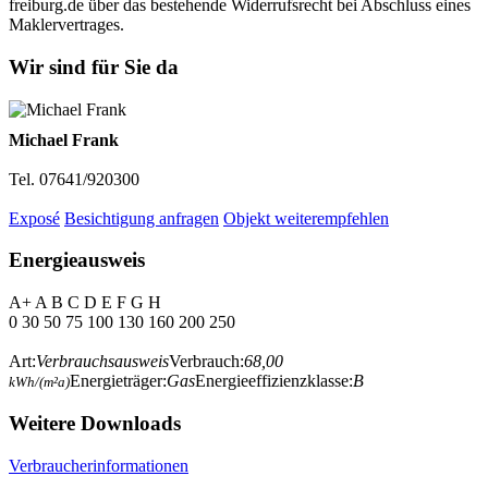
freiburg.de über das bestehende Widerrufsrecht bei Abschluss eines
Maklervertrages.
Wir sind für Sie da
Michael Frank
Tel. 07641/920300
Exposé
Besichtigung anfragen
Objekt weiterempfehlen
Energieausweis
A+
A
B
C
D
E
F
G
H
0
30
50
75
100
130
160
200
250
Art:
Verbrauchsausweis
Verbrauch:
68,00
Energieträger:
Gas
Energieeffizienzklasse:
B
kWh/(m²a)
Weitere Downloads
Verbraucherinformationen