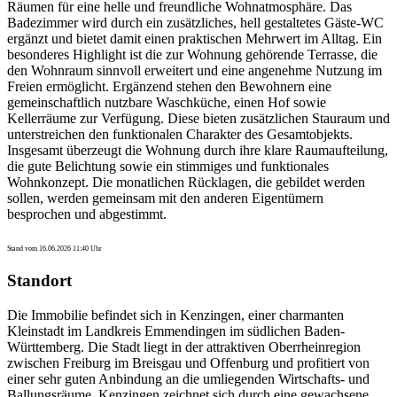
Räumen für eine helle und freundliche Wohnatmosphäre. Das
Badezimmer wird durch ein zusätzliches, hell gestaltetes Gäste-WC
ergänzt und bietet damit einen praktischen Mehrwert im Alltag. Ein
besonderes Highlight ist die zur Wohnung gehörende Terrasse, die
den Wohnraum sinnvoll erweitert und eine angenehme Nutzung im
Freien ermöglicht. Ergänzend stehen den Bewohnern eine
gemeinschaftlich nutzbare Waschküche, einen Hof sowie
Kellerräume zur Verfügung. Diese bieten zusätzlichen Stauraum und
unterstreichen den funktionalen Charakter des Gesamtobjekts.
Insgesamt überzeugt die Wohnung durch ihre klare Raumaufteilung,
die gute Belichtung sowie ein stimmiges und funktionales
Wohnkonzept. Die monatlichen Rücklagen, die gebildet werden
sollen, werden gemeinsam mit den anderen Eigentümern
besprochen und abgestimmt.
Stand vom 16.06.2026 11:40 Uhr
Standort
Die Immobilie befindet sich in Kenzingen, einer charmanten
Kleinstadt im Landkreis Emmendingen im südlichen Baden-
Württemberg. Die Stadt liegt in der attraktiven Oberrheinregion
zwischen Freiburg im Breisgau und Offenburg und profitiert von
einer sehr guten Anbindung an die umliegenden Wirtschafts- und
Ballungsräume. Kenzingen zeichnet sich durch eine gewachsene