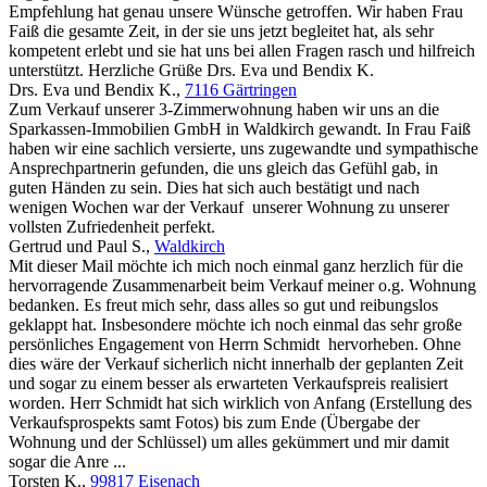
Empfehlung hat genau unsere Wünsche getroffen. Wir haben Frau
Faiß die gesamte Zeit, in der sie uns jetzt begleitet hat, als sehr
kompetent erlebt und sie hat uns bei allen Fragen rasch und hilfreich
unterstützt. Herzliche Grüße Drs. Eva und Bendix K.
Drs. Eva und Bendix K.
,
7116 Gärtringen
Zum Verkauf unserer 3-Zimmerwohnung haben wir uns an die
Sparkassen-Immobilien GmbH in Waldkirch gewandt. In Frau Faiß
haben wir eine sachlich versierte, uns zugewandte und sympathische
Ansprechpartnerin gefunden, die uns gleich das Gefühl gab, in
guten Händen zu sein. Dies hat sich auch bestätigt und nach
wenigen Wochen war der Verkauf unserer Wohnung zu unserer
vollsten Zufriedenheit perfekt.
Gertrud und Paul S.
,
Waldkirch
Mit dieser Mail möchte ich mich noch einmal ganz herzlich für die
hervorragende Zusammenarbeit beim Verkauf meiner o.g. Wohnung
bedanken. Es freut mich sehr, dass alles so gut und reibungslos
geklappt hat. Insbesondere möchte ich noch einmal das sehr große
persönliches Engagement von Herrn Schmidt hervorheben. Ohne
dies wäre der Verkauf sicherlich nicht innerhalb der geplanten Zeit
und sogar zu einem besser als erwarteten Verkaufspreis realisiert
worden. Herr Schmidt hat sich wirklich von Anfang (Erstellung des
Verkaufsprospekts samt Fotos) bis zum Ende (Übergabe der
Wohnung und der Schlüssel) um alles gekümmert und mir damit
sogar die Anre ...
Torsten K.
,
99817 Eisenach