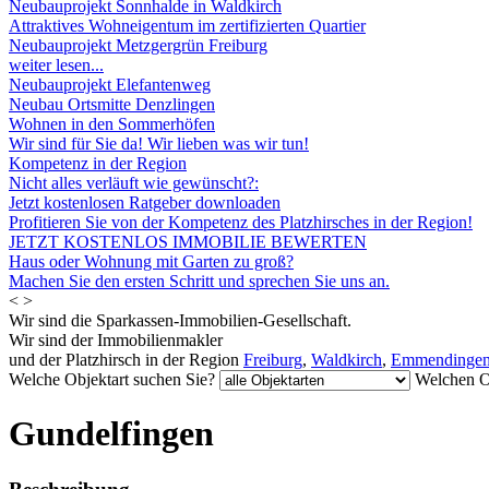
Neubauprojekt Sonnhalde in Waldkirch
Attraktives Wohneigentum im zertifizierten Quartier
Neubauprojekt Metzgergrün Freiburg
weiter lesen...
Neubauprojekt Elefantenweg
Neubau Ortsmitte Denzlingen
Wohnen in den Sommerhöfen
Wir sind für Sie da! Wir lieben was wir tun!
Kompetenz in der Region
Nicht alles verläuft wie gewünscht?:
Jetzt kostenlosen Ratgeber downloaden
Profitieren Sie von der Kompetenz des Platzhirsches in der Region!
JETZT KOSTENLOS IMMOBILIE BEWERTEN
Haus oder Wohnung mit Garten zu groß?
Machen Sie den ersten Schritt und sprechen Sie uns an.
<
>
Wir sind die Sparkassen-Immobilien-Gesellschaft.
Wir sind der Immobilienmakler
und der Platzhirsch in der Region
Freiburg
,
Waldkirch
,
Emmendinge
Welche Objektart suchen Sie?
Welchen O
Gundelfingen