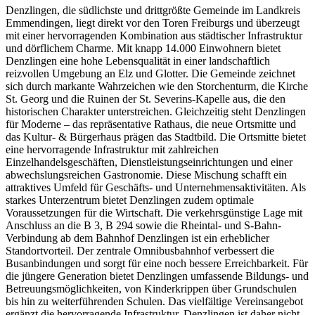
Denzlingen, die südlichste und drittgrößte Gemeinde im Landkreis
Emmendingen, liegt direkt vor den Toren Freiburgs und überzeugt
mit einer hervorragenden Kombination aus städtischer Infrastruktur
und dörflichem Charme. Mit knapp 14.000 Einwohnern bietet
Denzlingen eine hohe Lebensqualität in einer landschaftlich
reizvollen Umgebung an Elz und Glotter. Die Gemeinde zeichnet
sich durch markante Wahrzeichen wie den Storchenturm, die Kirche
St. Georg und die Ruinen der St. Severins-Kapelle aus, die den
historischen Charakter unterstreichen. Gleichzeitig steht Denzlingen
für Moderne – das repräsentative Rathaus, die neue Ortsmitte und
das Kultur- & Bürgerhaus prägen das Stadtbild. Die Ortsmitte bietet
eine hervorragende Infrastruktur mit zahlreichen
Einzelhandelsgeschäften, Dienstleistungseinrichtungen und einer
abwechslungsreichen Gastronomie. Diese Mischung schafft ein
attraktives Umfeld für Geschäfts- und Unternehmensaktivitäten. Als
starkes Unterzentrum bietet Denzlingen zudem optimale
Voraussetzungen für die Wirtschaft. Die verkehrsgünstige Lage mit
Anschluss an die B 3, B 294 sowie die Rheintal- und S-Bahn-
Verbindung ab dem Bahnhof Denzlingen ist ein erheblicher
Standortvorteil. Der zentrale Omnibusbahnhof verbessert die
Busanbindungen und sorgt für eine noch bessere Erreichbarkeit. Für
die jüngere Generation bietet Denzlingen umfassende Bildungs- und
Betreuungsmöglichkeiten, von Kinderkrippen über Grundschulen
bis hin zu weiterführenden Schulen. Das vielfältige Vereinsangebot
ergänzt die hervorragende Infrastruktur. Denzlingen ist daher nicht