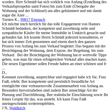
worden. Herr Schmidt hat sich wirklich von Anfang (Erstellung des
Verkaufsprospekts samt Fotos) bis zum Ende (Übergabe der
Wohnung und der Schlüssel) um alles gekümmert und mir damit
sogar die Anre ...
Torsten K.
,
99817 Eisenach
Ich möchte mich herzlich für das tolle Engagement von Hannes
Schmidt bedanken, der kompetent und zuverlässig nette und
sympathische Käufer für meine Immobilie in Umkirch gesucht und
gefunden hat. Ich konnte Herrn Schmidt jederzeit konsultieren, er
hat sich immer Zeit genommen und einem durch den ganzen
Prozess von Anfang bis zum Verkauf begleitet: Das begann mit der
Besichtigung der Wohnung, dem Expose, der Begehung, bis zum
Verkauf. Bei der Besichtigung der Wohnung hat er wertvolle Tipps
geben, was man für einen erfolgreichen Verkauf alles machen kann.
Die neuen Eigentümer sollen Freude haben an einer schönen und fr
...
D.
,
Konstant zuverlässig, ansprechbar und engagiert habe ich Sie, Frau
Faiß, erlebt. Ihre kompetente und persönlich freundliche Art
ermöglichte eine vertrauensvolle Zusammenarbeit von Anfang an.
Besonders hervorzuheben sind zudem Ihre umsichtige Art der
Planung und Durchführung, Ihre realistische Einschätzung sowie Ihr
feines Gespür für das, was ansteht. Ich kann Frau Faiß
uneingeschränkt weiterempfehlen.
J N
,
Waldkirch