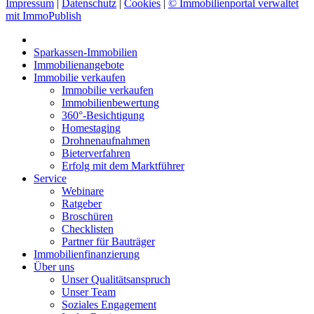
Impressum
|
Datenschutz
|
Cookies
|
© Immobilienportal verwaltet
mit ImmoPublish
Sparkassen-Immobilien
Immobilienangebote
Immobilie verkaufen
Immobilie verkaufen
Immobilienbewertung
360°-Besichtigung
Homestaging
Drohnenaufnahmen
Bieterverfahren
Erfolg mit dem Marktführer
Service
Webinare
Ratgeber
Broschüren
Checklisten
Partner für Bauträger
Immobilienfinanzierung
Über uns
Unser Qualitätsanspruch
Unser Team
Soziales Engagement