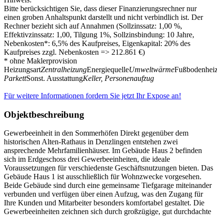
Bitte berücksichtigen Sie, dass dieser Finanzierungsrechner nur
einen groben Anhaltspunkt darstellt und nicht verbindlich ist. Der
Rechner bezieht sich auf Annahmen (Sollzinssatz: 1,00 %,
Effektivzinssatz: 1,00, Tilgung 1%, Sollzinsbindung: 10 Jahre,
Nebenkosten*: 6,5% des Kaufpreises, Eigenkapital: 20% des
Kaufpreises zzgl. Nebenkosten => 212.861 €)
* ohne Maklerprovision
Heizungsart
Zentralheizung
Energiequelle
Umweltwärme
Fußbodenhei
Parkett
Sonst. Ausstattung
Keller, Personenaufzug
Für weitere Informationen fordern Sie jetzt Ihr Expose an!
Objektbeschreibung
Gewerbeeinheit in den Sommerhöfen Direkt gegenüber dem
historischen Alten-Rathaus in Denzlingen entstehen zwei
ansprechende Mehrfamilienhäuser. Im Gebäude Haus 2 befinden
sich im Erdgeschoss drei Gewerbeeinheiten, die ideale
Voraussetzungen für verschiedenste Geschäftsnutzungen bieten. Das
Gebäude Haus 1 ist ausschließlich für Wohnzwecke vorgesehen.
Beide Gebäude sind durch eine gemeinsame Tiefgarage miteinander
verbunden und verfügen über einen Aufzug, was den Zugang für
Ihre Kunden und Mitarbeiter besonders komfortabel gestaltet. Die
Gewerbeeinheiten zeichnen sich durch großzügige, gut durchdachte