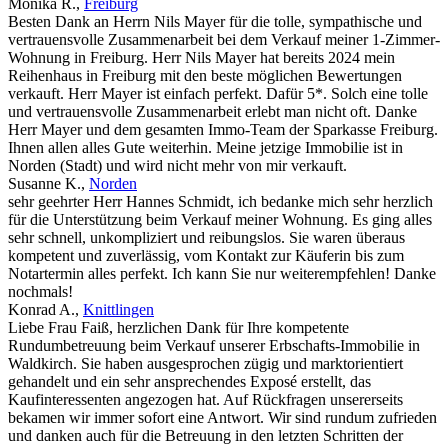
Monika R.
,
Freiburg
Besten Dank an Herrn Nils Mayer für die tolle, sympathische und
vertrauensvolle Zusammenarbeit bei dem Verkauf meiner 1-Zimmer-
Wohnung in Freiburg. Herr Nils Mayer hat bereits 2024 mein
Reihenhaus in Freiburg mit den beste möglichen Bewertungen
verkauft. Herr Mayer ist einfach perfekt. Dafür 5*. Solch eine tolle
und vertrauensvolle Zusammenarbeit erlebt man nicht oft. Danke
Herr Mayer und dem gesamten Immo-Team der Sparkasse Freiburg.
Ihnen allen alles Gute weiterhin. Meine jetzige Immobilie ist in
Norden (Stadt) und wird nicht mehr von mir verkauft.
Susanne K.
,
Norden
sehr geehrter Herr Hannes Schmidt, ich bedanke mich sehr herzlich
für die Unterstützung beim Verkauf meiner Wohnung. Es ging alles
sehr schnell, unkompliziert und reibungslos. Sie waren überaus
kompetent und zuverlässig, vom Kontakt zur Käuferin bis zum
Notartermin alles perfekt. Ich kann Sie nur weiterempfehlen! Danke
nochmals!
Konrad A.
,
Knittlingen
Liebe Frau Faiß, herzlichen Dank für Ihre kompetente
Rundumbetreuung beim Verkauf unserer Erbschafts-Immobilie in
Waldkirch. Sie haben ausgesprochen zügig und marktorientiert
gehandelt und ein sehr ansprechendes Exposé erstellt, das
Kaufinteressenten angezogen hat. Auf Rückfragen unsererseits
bekamen wir immer sofort eine Antwort. Wir sind rundum zufrieden
und danken auch für die Betreuung in den letzten Schritten der