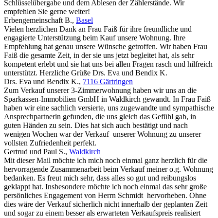
Schlüsselübergabe und dem Ablesen der Zählerstände. Wir
empfehlen Sie gerne weiter!
Erbengemeinschaft B.
,
Basel
Vielen herzlichen Dank an Frau Faiß für ihre freundliche und
engagierte Unterstützung beim Kauf unsere Wohnung. Ihre
Empfehlung hat genau unsere Wünsche getroffen. Wir haben Frau
Faiß die gesamte Zeit, in der sie uns jetzt begleitet hat, als sehr
kompetent erlebt und sie hat uns bei allen Fragen rasch und hilfreich
unterstützt. Herzliche Grüße Drs. Eva und Bendix K.
Drs. Eva und Bendix K.
,
7116 Gärtringen
Zum Verkauf unserer 3-Zimmerwohnung haben wir uns an die
Sparkassen-Immobilien GmbH in Waldkirch gewandt. In Frau Faiß
haben wir eine sachlich versierte, uns zugewandte und sympathische
Ansprechpartnerin gefunden, die uns gleich das Gefühl gab, in
guten Händen zu sein. Dies hat sich auch bestätigt und nach
wenigen Wochen war der Verkauf unserer Wohnung zu unserer
vollsten Zufriedenheit perfekt.
Gertrud und Paul S.
,
Waldkirch
Mit dieser Mail möchte ich mich noch einmal ganz herzlich für die
hervorragende Zusammenarbeit beim Verkauf meiner o.g. Wohnung
bedanken. Es freut mich sehr, dass alles so gut und reibungslos
geklappt hat. Insbesondere möchte ich noch einmal das sehr große
persönliches Engagement von Herrn Schmidt hervorheben. Ohne
dies wäre der Verkauf sicherlich nicht innerhalb der geplanten Zeit
und sogar zu einem besser als erwarteten Verkaufspreis realisiert