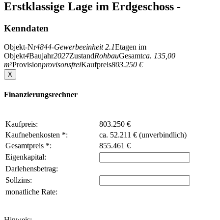
Erstklassige Lage im Erdgeschoss -
Kenndaten
Objekt-Nr
4844-Gewerbeeinheit 2.1
Etagen im
Objekt
4
Baujahr
2027
Zustand
Rohbau
Gesamt
ca. 135,00
m²
Provision
provisonsfrei
Kaufpreis
803.250 €
X
Finanzierungsrechner
Kaufpreis:
803.250 €
Kaufnebenkosten *:
ca. 52.211 € (unverbindlich)
Gesamtpreis *:
855.461 €
Eigenkapital:
Darlehensbetrag:
Sollzins:
monatliche Rate:
Hinweis: