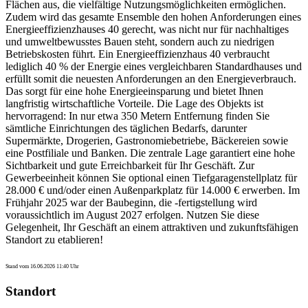
Flächen aus, die vielfältige Nutzungsmöglichkeiten ermöglichen.
Zudem wird das gesamte Ensemble den hohen Anforderungen eines
Energieeffizienzhauses 40 gerecht, was nicht nur für nachhaltiges
und umweltbewusstes Bauen steht, sondern auch zu niedrigen
Betriebskosten führt. Ein Energieeffizienzhaus 40 verbraucht
lediglich 40 % der Energie eines vergleichbaren Standardhauses und
erfüllt somit die neuesten Anforderungen an den Energieverbrauch.
Das sorgt für eine hohe Energieeinsparung und bietet Ihnen
langfristig wirtschaftliche Vorteile. Die Lage des Objekts ist
hervorragend: In nur etwa 350 Metern Entfernung finden Sie
sämtliche Einrichtungen des täglichen Bedarfs, darunter
Supermärkte, Drogerien, Gastronomiebetriebe, Bäckereien sowie
eine Postfiliale und Banken. Die zentrale Lage garantiert eine hohe
Sichtbarkeit und gute Erreichbarkeit für Ihr Geschäft. Zur
Gewerbeeinheit können Sie optional einen Tiefgaragenstellplatz für
28.000 € und/oder einen Außenparkplatz für 14.000 € erwerben. Im
Frühjahr 2025 war der Baubeginn, die -fertigstellung wird
voraussichtlich im August 2027 erfolgen. Nutzen Sie diese
Gelegenheit, Ihr Geschäft an einem attraktiven und zukunftsfähigen
Standort zu etablieren!
Stand vom 16.06.2026 11:40 Uhr
Standort