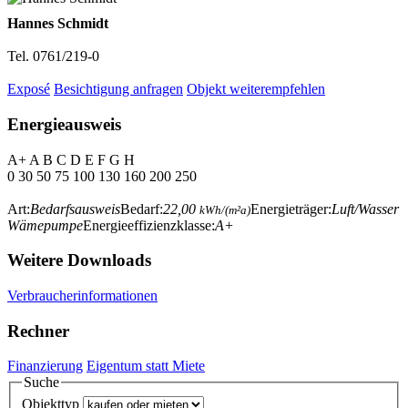
Hannes Schmidt
Tel. 0761/219-0
Exposé
Besichtigung anfragen
Objekt weiterempfehlen
Energieausweis
A+
A
B
C
D
E
F
G
H
0
30
50
75
100
130
160
200
250
Art:
Bedarfsausweis
Bedarf:
22,00
Energieträger:
Luft/Wasser
kWh/(m²a)
Wämepumpe
Energieeffizienzklasse:
A+
Weitere Downloads
Verbraucherinformationen
Rechner
Finanzierung
Eigentum statt Miete
Suche
Objekttyp