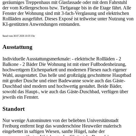
geräumiges Treppenhaus mit Glasfassade oder mit dem Fahrstuhl
der vom Kellergeschoss bzw. Tiefgarage bis in die Etage fährt. Alle
Fenster der Wohnung sind mit 3-fach-Verglasung und elektrischen
Rollläden ausgeführt. Dieses Exposé ist teilweise unter Nutzung von
KI-gestützten Anwendungen entstanden.
Stand vom 30.07.2026 10:35 Uhr
Ausstattung
Individuelle Ausstattungsmerkmale: - elektrische Rollläden - 2
Balkone - 2 Bäder Die Wohnung ist mit einer Fußbodenheizung,
hochwertigem Eichenparkett und modernen Fliesen nach eigener
Wahl, ausgestattet. Das helle und großzügig geschnittene Hauptbad
mit großer Dusche und einer Badewanne sowie auch das Gäste-
Duschbad sind modern und hochwertig gestaltet. Beide Bäder,
sowohl das Haupt-, wie auch das Gäste-Duschbad, verfügen über
jeweils ein Fenster.
Standort
Nur wenige Autominuten von der beliebten Universitätsstadt
Freiburg entfernt liegt das wunderschöne Heuweiler malerisch
eingebettet in saftigen Wiesen, sanfte Hügel, nahe der