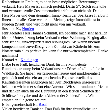
Reihenhaus in Freiburg mit den beste möglichen Bewertungen
verkauft. Herr Mayer ist einfach perfekt. Dafür 5*. Solch eine tolle
und vertrauensvolle Zusammenarbeit erlebt man nicht oft. Danke
Herr Mayer und dem gesamten Immo-Team der Sparkasse Freiburg.
Ihnen allen alles Gute weiterhin. Meine jetzige Immobilie ist in
Norden (Stadt) und wird nicht mehr von mir verkauft.
Susanne K.
,
Norden
sehr geehrter Herr Hannes Schmidt, ich bedanke mich sehr herzlich
für die Unterstützung beim Verkauf meiner Wohnung. Es ging alles
sehr schnell, unkompliziert und reibungslos. Sie waren überaus
kompetent und zuverlässig, vom Kontakt zur Käuferin bis zum
Notartermin alles perfekt. Ich kann Sie nur weiterempfehlen! Danke
nochmals!
Konrad A.
,
Knittlingen
Liebe Frau Faiß, herzlichen Dank für Ihre kompetente
Rundumbetreuung beim Verkauf unserer Erbschafts-Immobilie in
Waldkirch. Sie haben ausgesprochen zügig und marktorientiert
gehandelt und ein sehr ansprechendes Exposé erstellt, das
Kaufinteressenten angezogen hat. Auf Rückfragen unsererseits
bekamen wir immer sofort eine Antwort. Wir sind rundum zufrieden
und danken auch für die Betreuung in den letzten Schritten der
Schlüsselübergabe und dem Ablesen der Zählerstände. Wir
empfehlen Sie gerne weiter!
Erbengemeinschaft B.
,
Basel
Vielen herzlichen Dank an Frau Faiß für ihre freundliche und