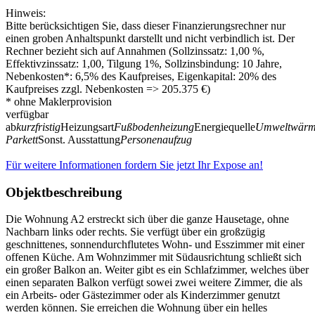
Hinweis:
Bitte berücksichtigen Sie, dass dieser Finanzierungsrechner nur
einen groben Anhaltspunkt darstellt und nicht verbindlich ist. Der
Rechner bezieht sich auf Annahmen (Sollzinssatz: 1,00 %,
Effektivzinssatz: 1,00, Tilgung 1%, Sollzinsbindung: 10 Jahre,
Nebenkosten*: 6,5% des Kaufpreises, Eigenkapital: 20% des
Kaufpreises zzgl. Nebenkosten => 205.375 €)
* ohne Maklerprovision
verfügbar
ab
kurzfristig
Heizungsart
Fußbodenheizung
Energiequelle
Umweltwär
Parkett
Sonst. Ausstattung
Personenaufzug
Für weitere Informationen fordern Sie jetzt Ihr Expose an!
Objektbeschreibung
Die Wohnung A2 erstreckt sich über die ganze Hausetage, ohne
Nachbarn links oder rechts. Sie verfügt über ein großzügig
geschnittenes, sonnendurchflutetes Wohn- und Esszimmer mit einer
offenen Küche. Am Wohnzimmer mit Südausrichtung schließt sich
ein großer Balkon an. Weiter gibt es ein Schlafzimmer, welches über
einen separaten Balkon verfügt sowei zwei weitere Zimmer, die als
ein Arbeits- oder Gästezimmer oder als Kinderzimmer genutzt
werden können. Sie erreichen die Wohnung über ein helles