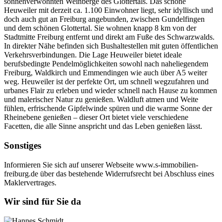
sonnenverwöhnten Weinberge des Glottertals. Das schöne
Heuweiler mit derzeit ca. 1.100 Einwohner liegt, sehr idyllisch und
doch auch gut an Freiburg angebunden, zwischen Gundelfingen
und dem schönen Glottertal. Sie wohnen knapp 8 km von der
Stadtmitte Freiburg entfernt und direkt am Fuße des Schwarzwalds.
In direkter Nähe befinden sich Bushaltestellen mit guten öffentlichen
Verkehrsverbindungen. Die Lage Heuweiler bietet ideale
berufsbedingte Pendelmöglichkeiten sowohl nach naheliegendem
Freiburg, Waldkirch und Emmendingen wie auch über A5 weiter
weg. Heuweiler ist der perfekte Ort, um schnell wegzufahren und
urbanes Flair zu erleben und wieder schnell nach Hause zu kommen
und malerischer Natur zu genießen. Waldluft atmen und Weite
fühlen, erfrischende Gipfelwinde spüren und die warme Sonne der
Rheinebene genießen – dieser Ort bietet viele verschiedene
Facetten, die alle Sinne anspricht und das Leben genießen lässt.
Sonstiges
Informieren Sie sich auf unserer Webseite www.s-immobilien-
freiburg.de über das bestehende Widerrufsrecht bei Abschluss eines
Maklervertrages.
Wir sind für Sie da