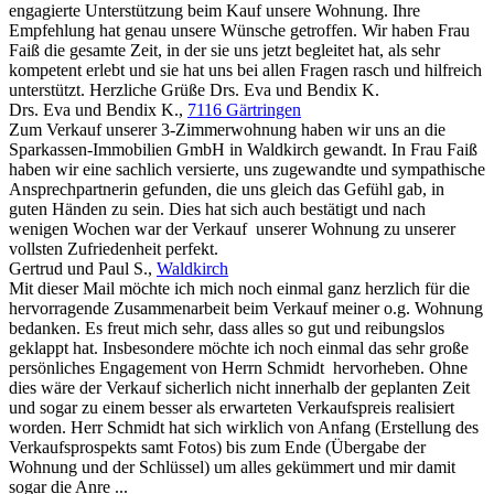
engagierte Unterstützung beim Kauf unsere Wohnung. Ihre
Empfehlung hat genau unsere Wünsche getroffen. Wir haben Frau
Faiß die gesamte Zeit, in der sie uns jetzt begleitet hat, als sehr
kompetent erlebt und sie hat uns bei allen Fragen rasch und hilfreich
unterstützt. Herzliche Grüße Drs. Eva und Bendix K.
Drs. Eva und Bendix K.
,
7116 Gärtringen
Zum Verkauf unserer 3-Zimmerwohnung haben wir uns an die
Sparkassen-Immobilien GmbH in Waldkirch gewandt. In Frau Faiß
haben wir eine sachlich versierte, uns zugewandte und sympathische
Ansprechpartnerin gefunden, die uns gleich das Gefühl gab, in
guten Händen zu sein. Dies hat sich auch bestätigt und nach
wenigen Wochen war der Verkauf unserer Wohnung zu unserer
vollsten Zufriedenheit perfekt.
Gertrud und Paul S.
,
Waldkirch
Mit dieser Mail möchte ich mich noch einmal ganz herzlich für die
hervorragende Zusammenarbeit beim Verkauf meiner o.g. Wohnung
bedanken. Es freut mich sehr, dass alles so gut und reibungslos
geklappt hat. Insbesondere möchte ich noch einmal das sehr große
persönliches Engagement von Herrn Schmidt hervorheben. Ohne
dies wäre der Verkauf sicherlich nicht innerhalb der geplanten Zeit
und sogar zu einem besser als erwarteten Verkaufspreis realisiert
worden. Herr Schmidt hat sich wirklich von Anfang (Erstellung des
Verkaufsprospekts samt Fotos) bis zum Ende (Übergabe der
Wohnung und der Schlüssel) um alles gekümmert und mir damit
sogar die Anre ...