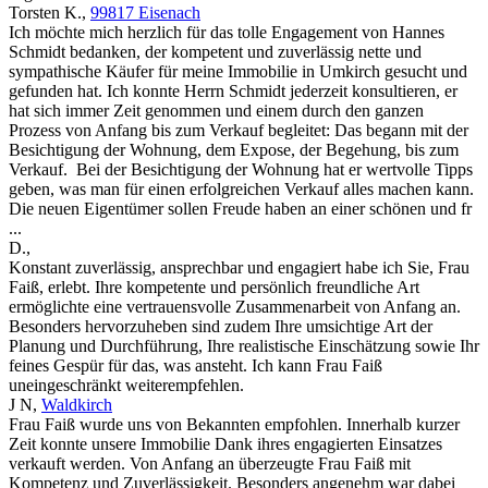
Torsten K.
,
99817 Eisenach
Ich möchte mich herzlich für das tolle Engagement von Hannes
Schmidt bedanken, der kompetent und zuverlässig nette und
sympathische Käufer für meine Immobilie in Umkirch gesucht und
gefunden hat. Ich konnte Herrn Schmidt jederzeit konsultieren, er
hat sich immer Zeit genommen und einem durch den ganzen
Prozess von Anfang bis zum Verkauf begleitet: Das begann mit der
Besichtigung der Wohnung, dem Expose, der Begehung, bis zum
Verkauf. Bei der Besichtigung der Wohnung hat er wertvolle Tipps
geben, was man für einen erfolgreichen Verkauf alles machen kann.
Die neuen Eigentümer sollen Freude haben an einer schönen und fr
...
D.
,
Konstant zuverlässig, ansprechbar und engagiert habe ich Sie, Frau
Faiß, erlebt. Ihre kompetente und persönlich freundliche Art
ermöglichte eine vertrauensvolle Zusammenarbeit von Anfang an.
Besonders hervorzuheben sind zudem Ihre umsichtige Art der
Planung und Durchführung, Ihre realistische Einschätzung sowie Ihr
feines Gespür für das, was ansteht. Ich kann Frau Faiß
uneingeschränkt weiterempfehlen.
J N
,
Waldkirch
Frau Faiß wurde uns von Bekannten empfohlen. Innerhalb kurzer
Zeit konnte unsere Immobilie Dank ihres engagierten Einsatzes
verkauft werden. Von Anfang an überzeugte Frau Faiß mit
Kompetenz und Zuverlässigkeit. Besonders angenehm war dabei