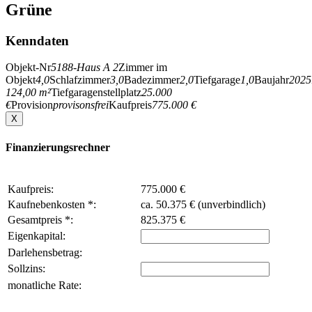
Grüne
Kenndaten
Objekt-Nr
5188-Haus A 2
Zimmer im
Objekt
4,0
Schlafzimmer
3,0
Badezimmer
2,0
Tiefgarage
1,0
Baujahr
2025
124,00 m²
Tiefgaragenstellplatz
25.000
€
Provision
provisonsfrei
Kaufpreis
775.000 €
X
Finanzierungsrechner
Kaufpreis:
775.000 €
Kaufnebenkosten *:
ca. 50.375 € (unverbindlich)
Gesamtpreis *:
825.375 €
Eigenkapital:
Darlehensbetrag:
Sollzins:
monatliche Rate: