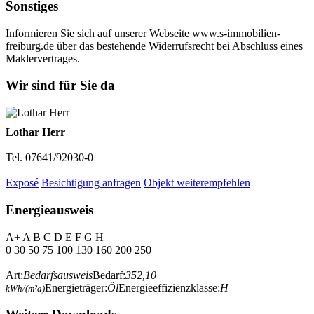
Sonstiges
Informieren Sie sich auf unserer Webseite www.s-immobilien-
freiburg.de über das bestehende Widerrufsrecht bei Abschluss eines
Maklervertrages.
Wir sind für Sie da
Lothar Herr
Tel. 07641/92030-0
Exposé
Besichtigung anfragen
Objekt weiterempfehlen
Energieausweis
A+
A
B
C
D
E
F
G
H
0
30
50
75
100
130
160
200
250
Art:
Bedarfsausweis
Bedarf:
352,10
Energieträger:
Öl
Energieeffizienzklasse:
H
kWh/(m²a)