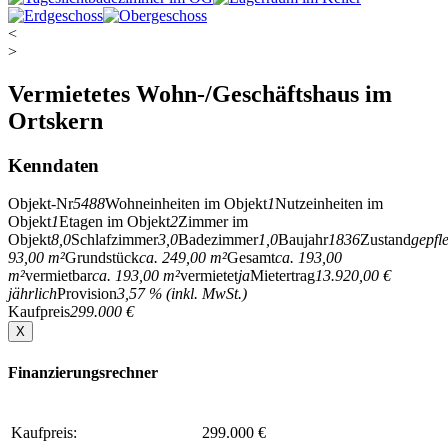
<
>
Vermietetes Wohn-/Geschäftshaus im
Ortskern
Kenndaten
Objekt-Nr
5488
Wohneinheiten im Objekt
1
Nutzeinheiten im
Objekt
1
Etagen im Objekt
2
Zimmer im
Objekt
8,0
Schlafzimmer
3,0
Badezimmer
1,0
Baujahr
1836
Zustand
gepfl
93,00 m²
Grundstück
ca. 249,00 m²
Gesamt
ca. 193,00
m²
vermietbar
ca. 193,00 m²
vermietet
ja
Mietertrag
13.920,00 €
jährlich
Provision
3,57 % (inkl. MwSt.)
Kaufpreis
299.000 €
X
Finanzierungsrechner
Kaufpreis:
299.000 €