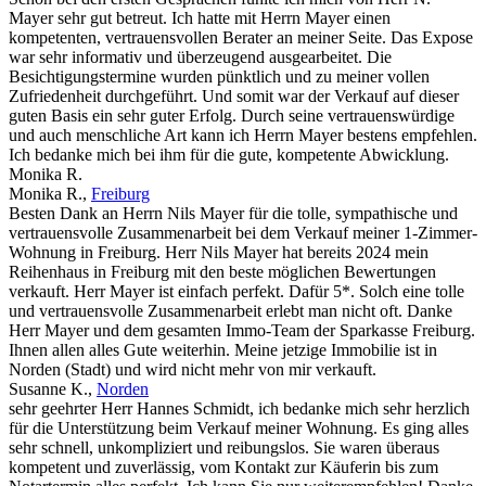
Mayer sehr gut betreut. Ich hatte mit Herrn Mayer einen
kompetenten, vertrauensvollen Berater an meiner Seite. Das Expose
war sehr informativ und überzeugend ausgearbeitet. Die
Besichtigungstermine wurden pünktlich und zu meiner vollen
Zufriedenheit durchgeführt. Und somit war der Verkauf auf dieser
guten Basis ein sehr guter Erfolg. Durch seine vertrauenswürdige
und auch menschliche Art kann ich Herrn Mayer bestens empfehlen.
Ich bedanke mich bei ihm für die gute, kompetente Abwicklung.
Monika R.
Monika R.
,
Freiburg
Besten Dank an Herrn Nils Mayer für die tolle, sympathische und
vertrauensvolle Zusammenarbeit bei dem Verkauf meiner 1-Zimmer-
Wohnung in Freiburg. Herr Nils Mayer hat bereits 2024 mein
Reihenhaus in Freiburg mit den beste möglichen Bewertungen
verkauft. Herr Mayer ist einfach perfekt. Dafür 5*. Solch eine tolle
und vertrauensvolle Zusammenarbeit erlebt man nicht oft. Danke
Herr Mayer und dem gesamten Immo-Team der Sparkasse Freiburg.
Ihnen allen alles Gute weiterhin. Meine jetzige Immobilie ist in
Norden (Stadt) und wird nicht mehr von mir verkauft.
Susanne K.
,
Norden
sehr geehrter Herr Hannes Schmidt, ich bedanke mich sehr herzlich
für die Unterstützung beim Verkauf meiner Wohnung. Es ging alles
sehr schnell, unkompliziert und reibungslos. Sie waren überaus
kompetent und zuverlässig, vom Kontakt zur Käuferin bis zum