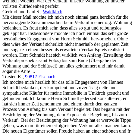
wenigen Wochen war der Verkauf unserer Wohnung zu unserer
vollsten Zufriedenheit perfekt.
Gertrud und Paul S.
,
Waldkirch
Mit dieser Mail möchte ich mich noch einmal ganz herzlich für die
hervorragende Zusammenarbeit beim Verkauf meiner o.g. Wohnung
bedanken. Es freut mich sehr, dass alles so gut und reibungslos
geklappt hat. Insbesondere möchte ich noch einmal das sehr große
persönliches Engagement von Herrn Schmidt hervorheben. Ohne
dies wäre der Verkauf sicherlich nicht innerhalb der geplanten Zeit
und sogar zu einem besser als erwarteten Verkaufspreis realisiert
worden. Herr Schmidt hat sich wirklich von Anfang (Erstellung des
Verkaufsprospekts samt Fotos) bis zum Ende (Übergabe der
Wohnung und der Schlüssel) um alles gekümmert und mir damit
sogar die Anre ...
Torsten K.
,
99817 Eisenach
Ich möchte mich herzlich für das tolle Engagement von Hannes
Schmidt bedanken, der kompetent und zuverlässig nette und
sympathische Käufer für meine Immobilie in Umkirch gesucht und
gefunden hat. Ich konnte Herrn Schmidt jederzeit konsultieren, er
hat sich immer Zeit genommen und einem durch den ganzen
Prozess von Anfang bis zum Verkauf begleitet: Das begann mit der
Besichtigung der Wohnung, dem Expose, der Begehung, bis zum
Verkauf. Bei der Besichtigung der Wohnung hat er wertvolle Tipps
geben, was man für einen erfolgreichen Verkauf alles machen kann.
Die neuen Eigentümer sollen Freude haben an einer schönen und fr