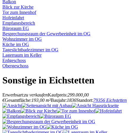
Balkon
Blick zur Kirche
Tor zum Innenhof
Hofeinfahrt
Empfangsbereich
Büroraum EG
Besprechungsraum der Gewerbeeinheit im OG
Wohnzimmer im OG
Küche im OG
Tageslichtbadezimmer im OG
Lagerraum im Keller
Erdgeschoss
Obergeschoss
Sonstige in Eichstetten
Erwerbsart:
zu verkaufen
Kaufpreis:
299.000,00
€
Gesamtfläche:
193,00 m²
Baujahr:
1836
Standort:
79356 Eichstetten