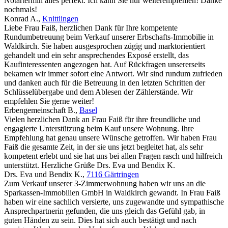
Notartermin alles perfekt. Ich kann Sie nur weiterempfehlen! Danke
nochmals!
Konrad A.
,
Knittlingen
Liebe Frau Faiß, herzlichen Dank für Ihre kompetente
Rundumbetreuung beim Verkauf unserer Erbschafts-Immobilie in
Waldkirch. Sie haben ausgesprochen zügig und marktorientiert
gehandelt und ein sehr ansprechendes Exposé erstellt, das
Kaufinteressenten angezogen hat. Auf Rückfragen unsererseits
bekamen wir immer sofort eine Antwort. Wir sind rundum zufrieden
und danken auch für die Betreuung in den letzten Schritten der
Schlüsselübergabe und dem Ablesen der Zählerstände. Wir
empfehlen Sie gerne weiter!
Erbengemeinschaft B.
,
Basel
Vielen herzlichen Dank an Frau Faiß für ihre freundliche und
engagierte Unterstützung beim Kauf unsere Wohnung. Ihre
Empfehlung hat genau unsere Wünsche getroffen. Wir haben Frau
Faiß die gesamte Zeit, in der sie uns jetzt begleitet hat, als sehr
kompetent erlebt und sie hat uns bei allen Fragen rasch und hilfreich
unterstützt. Herzliche Grüße Drs. Eva und Bendix K.
Drs. Eva und Bendix K.
,
7116 Gärtringen
Zum Verkauf unserer 3-Zimmerwohnung haben wir uns an die
Sparkassen-Immobilien GmbH in Waldkirch gewandt. In Frau Faiß
haben wir eine sachlich versierte, uns zugewandte und sympathische
Ansprechpartnerin gefunden, die uns gleich das Gefühl gab, in
guten Händen zu sein. Dies hat sich auch bestätigt und nach