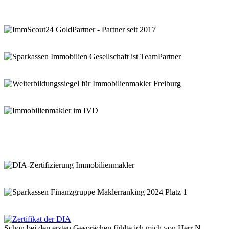
Schon bei den ersten Gesprächen fühlte ich mich von Herr N.