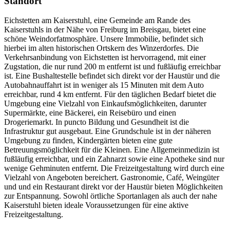
Standort
Eichstetten am Kaiserstuhl, eine Gemeinde am Rande des
Kaiserstuhls in der Nähe von Freiburg im Breisgau, bietet eine
schöne Weindorfatmosphäre. Unsere Immobilie, befindet sich
hierbei im alten historischen Ortskern des Winzerdorfes. Die
Verkehrsanbindung von Eichstetten ist hervorragend, mit einer
Zugstation, die nur rund 200 m entfernt ist und fußläufig erreichbar
ist. Eine Bushaltestelle befindet sich direkt vor der Haustür und die
Autobahnauffahrt ist in weniger als 15 Minuten mit dem Auto
erreichbar, rund 4 km entfernt. Für den täglichen Bedarf bietet die
Umgebung eine Vielzahl von Einkaufsmöglichkeiten, darunter
Supermärkte, eine Bäckerei, ein Reisebüro und einen
Drogeriemarkt. In puncto Bildung und Gesundheit ist die
Infrastruktur gut ausgebaut. Eine Grundschule ist in der näheren
Umgebung zu finden, Kindergärten bieten eine gute
Betreuungsmöglichkeit für die Kleinen. Eine Allgemeinmedizin ist
fußläufig erreichbar, und ein Zahnarzt sowie eine Apotheke sind nur
wenige Gehminuten entfernt. Die Freizeitgestaltung wird durch eine
Vielzahl von Angeboten bereichert. Gastronomie, Café, Weingüter
und und ein Restaurant direkt vor der Haustür bieten Möglichkeiten
zur Entspannung. Sowohl örtliche Sportanlagen als auch der nahe
Kaiserstuhl bieten ideale Voraussetzungen für eine aktive
Freizeitgestaltung.