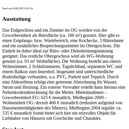
Stand vom 16.06.2026 11:40 Uhr
Ausstattung
Das Erdgeschoss und ein Zimmer im OG werden von der
Gewerbeeinheit als Bürofläche (ca. 100 m²) genutzt. Hier gibt es
einen Empfangs- bzw. Wartebereich, eine Kochecke, 3 Büroräume
und ein zusätzliches Besprechungszimmer im Obergeschoss. Die
Einheit ist daher ideal zur Büro- oder Dienstleistungsnutzung
geeignet. Das restliche Obergeschoss wird als WG-Wohnung
genutzt (ca. 93 m² Wohnfläche). Die Wohnung besteht aus einem
Wohnzimmer, 2 Schlafzimmern, Tagslichtbad, separatem WC und
einem Balkon zum Innenhof. Insgesamt sind unterschiedliche
Bodenbeläge vorhanden, u.a. PVC, Parkett und Teppich. Durch
eine Ablesefirma erfolgt eine getrennte Abrechnung für Wasser,
Strom und Heizung. Ein externe Verwalter erstellt dann hieraus eine
Nebenkostenabrechnung für die Mieter. Mieteinnahmen -
Gewerbeeinheit EG: 625 € monatlich, Mietbeginn 2009 -
Wohneinheit OG: derzeit 460 € monatlich (reduziert aufgrund von
Hausmeistertätigkeiten des Mieters), Mietbeginn 2004 regulär: ca.
535 € monatlich Somit bietet sich hier ein reizvolles Objekt für
Liebhaber von Häusern mit Geschichte und Charakter.