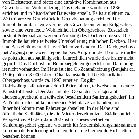
von Eichstetten und bietet eine attraktive Kombination aus
Gewerbe- und Wohnnutzung. Das Gebäude wurde ca. 1836
errichtet und in historischer Bauweise erstellt. Es ist auf einem ca.
249 m² großen Grundstück in Grenzbebauung errichtet. Die
Immobilie umfasst eine vermietete Gewerbeeinheit im Erdgeschoss
sowie eine vermietete Wohneinheit im Obergeschoss. Zusätzlich
besteht Potenzial zur weiteren Nutzung des Dachgeschosses. Die
Immobilie hat eine teilweise Unterkellerung mit hohen Decken. Hier
sind Abstellräume und Lagerflächen vorhanden. Das Dachgeschoss
hat Zugang über zwei Treppenhäuser. Aufgrund der Bauhöhe dürfte
es potenziell ausbaufähig sein, baurechtlich wurde dies bisher nicht
geprüft. Das Dach ist mit Betonziegeln eingedeckt, eine Dämmung
ist nicht vorhanden Im Haus ist eine Öl-Zentralheizung (Baujahr ca.
1996) mit ca. 8.000 Litern Öltanks installiert. Die Elektrik im
Obergeschoss wurde ca. 1993 erneuert. Es gibt
Holzisolierglasfenster aus den 1990er Jahren, teilweise auch neuere
Kunststofffenster. Der Zustand des Gebäudes ist insgesamt
altersentsprechend mit teilweise bestehendem Sanierungsbedarf. Im
Außenbereich sind keine eigenen Stellplätze vorhanden, im
Innenhof könnte man Fahrzeuge abstellen. In der Nähe sind
öffentliche Stellplätze, die die Mieter derzeit nutzen. Städtebauliche
Perspektive: Ab dem Jahr 2027 ist für dieses Gebiet ein
Sanierungsgebiet geplant, wodurch für Modernisierungsmaßnahmen
kommunale Fördermöglichkeiten durch die Gemeinde Eichstetten
bestehen können.