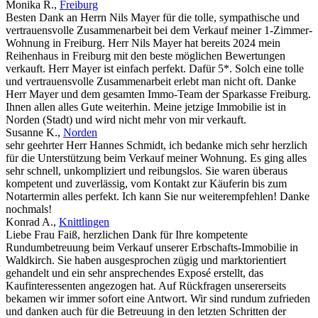
Monika R.
,
Freiburg
Besten Dank an Herrn Nils Mayer für die tolle, sympathische und
vertrauensvolle Zusammenarbeit bei dem Verkauf meiner 1-Zimmer-
Wohnung in Freiburg. Herr Nils Mayer hat bereits 2024 mein
Reihenhaus in Freiburg mit den beste möglichen Bewertungen
verkauft. Herr Mayer ist einfach perfekt. Dafür 5*. Solch eine tolle
und vertrauensvolle Zusammenarbeit erlebt man nicht oft. Danke
Herr Mayer und dem gesamten Immo-Team der Sparkasse Freiburg.
Ihnen allen alles Gute weiterhin. Meine jetzige Immobilie ist in
Norden (Stadt) und wird nicht mehr von mir verkauft.
Susanne K.
,
Norden
sehr geehrter Herr Hannes Schmidt, ich bedanke mich sehr herzlich
für die Unterstützung beim Verkauf meiner Wohnung. Es ging alles
sehr schnell, unkompliziert und reibungslos. Sie waren überaus
kompetent und zuverlässig, vom Kontakt zur Käuferin bis zum
Notartermin alles perfekt. Ich kann Sie nur weiterempfehlen! Danke
nochmals!
Konrad A.
,
Knittlingen
Liebe Frau Faiß, herzlichen Dank für Ihre kompetente
Rundumbetreuung beim Verkauf unserer Erbschafts-Immobilie in
Waldkirch. Sie haben ausgesprochen zügig und marktorientiert
gehandelt und ein sehr ansprechendes Exposé erstellt, das
Kaufinteressenten angezogen hat. Auf Rückfragen unsererseits
bekamen wir immer sofort eine Antwort. Wir sind rundum zufrieden
und danken auch für die Betreuung in den letzten Schritten der