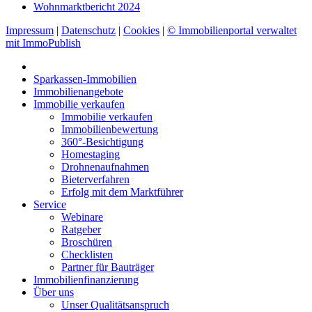
Wohnmarktbericht 2024
Impressum
|
Datenschutz
|
Cookies
|
© Immobilienportal verwaltet
mit ImmoPublish
Sparkassen-Immobilien
Immobilienangebote
Immobilie verkaufen
Immobilie verkaufen
Immobilienbewertung
360°-Besichtigung
Homestaging
Drohnenaufnahmen
Bieterverfahren
Erfolg mit dem Marktführer
Service
Webinare
Ratgeber
Broschüren
Checklisten
Partner für Bauträger
Immobilienfinanzierung
Über uns
Unser Qualitätsanspruch