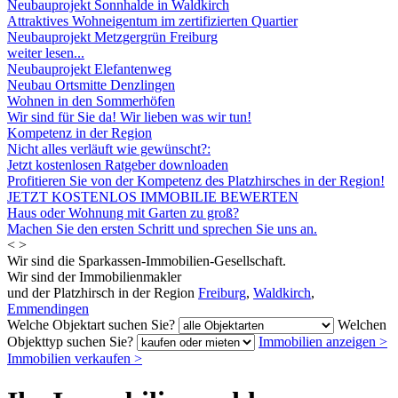
Neubauprojekt Sonnhalde in Waldkirch
Attraktives Wohneigentum im zertifizierten Quartier
Neubauprojekt Metzgergrün Freiburg
weiter lesen...
Neubauprojekt Elefantenweg
Neubau Ortsmitte Denzlingen
Wohnen in den Sommerhöfen
Wir sind für Sie da! Wir lieben was wir tun!
Kompetenz in der Region
Nicht alles verläuft wie gewünscht?:
Jetzt kostenlosen Ratgeber downloaden
Profitieren Sie von der Kompetenz des Platzhirsches in der Region!
JETZT KOSTENLOS IMMOBILIE BEWERTEN
Haus oder Wohnung mit Garten zu groß?
Machen Sie den ersten Schritt und sprechen Sie uns an.
<
>
Wir sind die Sparkassen-Immobilien-Gesellschaft.
Wir sind der Immobilienmakler
und der Platzhirsch in der Region
Freiburg
,
Waldkirch
,
Emmendingen
Welche Objektart suchen Sie?
Welchen
Objekttyp suchen Sie?
Immobilien anzeigen
>
Immobilien verkaufen
>