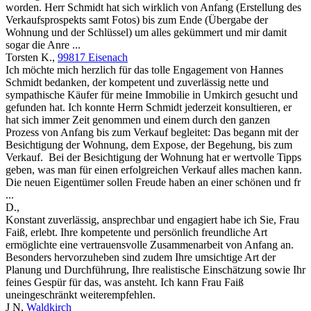
worden. Herr Schmidt hat sich wirklich von Anfang (Erstellung des
Verkaufsprospekts samt Fotos) bis zum Ende (Übergabe der
Wohnung und der Schlüssel) um alles gekümmert und mir damit
sogar die Anre ...
Torsten K.
,
99817 Eisenach
Ich möchte mich herzlich für das tolle Engagement von Hannes
Schmidt bedanken, der kompetent und zuverlässig nette und
sympathische Käufer für meine Immobilie in Umkirch gesucht und
gefunden hat. Ich konnte Herrn Schmidt jederzeit konsultieren, er
hat sich immer Zeit genommen und einem durch den ganzen
Prozess von Anfang bis zum Verkauf begleitet: Das begann mit der
Besichtigung der Wohnung, dem Expose, der Begehung, bis zum
Verkauf. Bei der Besichtigung der Wohnung hat er wertvolle Tipps
geben, was man für einen erfolgreichen Verkauf alles machen kann.
Die neuen Eigentümer sollen Freude haben an einer schönen und fr
...
D.
,
Konstant zuverlässig, ansprechbar und engagiert habe ich Sie, Frau
Faiß, erlebt. Ihre kompetente und persönlich freundliche Art
ermöglichte eine vertrauensvolle Zusammenarbeit von Anfang an.
Besonders hervorzuheben sind zudem Ihre umsichtige Art der
Planung und Durchführung, Ihre realistische Einschätzung sowie Ihr
feines Gespür für das, was ansteht. Ich kann Frau Faiß
uneingeschränkt weiterempfehlen.
J N
,
Waldkirch