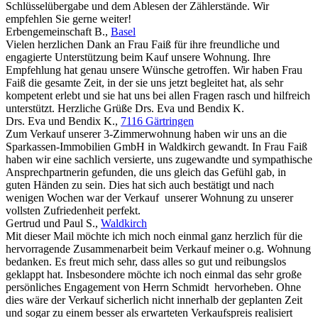
Schlüsselübergabe und dem Ablesen der Zählerstände. Wir
empfehlen Sie gerne weiter!
Erbengemeinschaft B.
,
Basel
Vielen herzlichen Dank an Frau Faiß für ihre freundliche und
engagierte Unterstützung beim Kauf unsere Wohnung. Ihre
Empfehlung hat genau unsere Wünsche getroffen. Wir haben Frau
Faiß die gesamte Zeit, in der sie uns jetzt begleitet hat, als sehr
kompetent erlebt und sie hat uns bei allen Fragen rasch und hilfreich
unterstützt. Herzliche Grüße Drs. Eva und Bendix K.
Drs. Eva und Bendix K.
,
7116 Gärtringen
Zum Verkauf unserer 3-Zimmerwohnung haben wir uns an die
Sparkassen-Immobilien GmbH in Waldkirch gewandt. In Frau Faiß
haben wir eine sachlich versierte, uns zugewandte und sympathische
Ansprechpartnerin gefunden, die uns gleich das Gefühl gab, in
guten Händen zu sein. Dies hat sich auch bestätigt und nach
wenigen Wochen war der Verkauf unserer Wohnung zu unserer
vollsten Zufriedenheit perfekt.
Gertrud und Paul S.
,
Waldkirch
Mit dieser Mail möchte ich mich noch einmal ganz herzlich für die
hervorragende Zusammenarbeit beim Verkauf meiner o.g. Wohnung
bedanken. Es freut mich sehr, dass alles so gut und reibungslos
geklappt hat. Insbesondere möchte ich noch einmal das sehr große
persönliches Engagement von Herrn Schmidt hervorheben. Ohne
dies wäre der Verkauf sicherlich nicht innerhalb der geplanten Zeit
und sogar zu einem besser als erwarteten Verkaufspreis realisiert