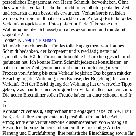
persönliches Engagement von Herrn Schmidt hervorheben. Ohne
dies wäre der Verkauf sicherlich nicht innerhalb der geplanten Zeit
und sogar zu einem besser als erwarteten Verkaufspreis realisiert
worden. Herr Schmidt hat sich wirklich von Anfang (Erstellung des
Verkaufsprospekts samt Fotos) bis zum Ende (Übergabe der
Wohnung und der Schlüssel) um alles gekümmert und mir damit
sogar die Anre ...
Torsten K.
,
99817 Eisenach
Ich möchte mich herzlich für das tolle Engagement von Hannes
Schmidt bedanken, der kompetent und zuverlässig nette und
sympathische Käufer für meine Immobilie in Umkirch gesucht und
gefunden hat. Ich konnte Herrn Schmidt jederzeit konsultieren, er
hat sich immer Zeit genommen und einem durch den ganzen
Prozess von Anfang bis zum Verkauf begleitet: Das begann mit der
Besichtigung der Wohnung, dem Expose, der Begehung, bis zum
Verkauf. Bei der Besichtigung der Wohnung hat er wertvolle Tipps
geben, was man für einen erfolgreichen Verkauf alles machen kann.
Die neuen Eigentümer sollen Freude haben an einer schönen und fr
...
D.
,
Konstant zuverlässig, ansprechbar und engagiert habe ich Sie, Frau
Faiß, erlebt. Ihre kompetente und persönlich freundliche Art
ermöglichte eine vertrauensvolle Zusammenarbeit von Anfang an.
Besonders hervorzuheben sind zudem Ihre umsichtige Art der
Planung und Durchführung, Ihre realistische Einschätzung sowie Ihr