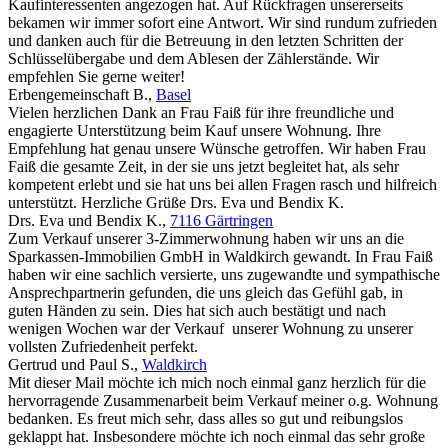
Kaufinteressenten angezogen hat. Auf Rückfragen unsererseits
bekamen wir immer sofort eine Antwort. Wir sind rundum zufrieden
und danken auch für die Betreuung in den letzten Schritten der
Schlüsselübergabe und dem Ablesen der Zählerstände. Wir
empfehlen Sie gerne weiter!
Erbengemeinschaft B.
,
Basel
Vielen herzlichen Dank an Frau Faiß für ihre freundliche und
engagierte Unterstützung beim Kauf unsere Wohnung. Ihre
Empfehlung hat genau unsere Wünsche getroffen. Wir haben Frau
Faiß die gesamte Zeit, in der sie uns jetzt begleitet hat, als sehr
kompetent erlebt und sie hat uns bei allen Fragen rasch und hilfreich
unterstützt. Herzliche Grüße Drs. Eva und Bendix K.
Drs. Eva und Bendix K.
,
7116 Gärtringen
Zum Verkauf unserer 3-Zimmerwohnung haben wir uns an die
Sparkassen-Immobilien GmbH in Waldkirch gewandt. In Frau Faiß
haben wir eine sachlich versierte, uns zugewandte und sympathische
Ansprechpartnerin gefunden, die uns gleich das Gefühl gab, in
guten Händen zu sein. Dies hat sich auch bestätigt und nach
wenigen Wochen war der Verkauf unserer Wohnung zu unserer
vollsten Zufriedenheit perfekt.
Gertrud und Paul S.
,
Waldkirch
Mit dieser Mail möchte ich mich noch einmal ganz herzlich für die
hervorragende Zusammenarbeit beim Verkauf meiner o.g. Wohnung
bedanken. Es freut mich sehr, dass alles so gut und reibungslos
geklappt hat. Insbesondere möchte ich noch einmal das sehr große