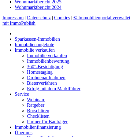
Wohnmarktbericht 2025
Wohnmarktbericht 2024
Impressum
|
Datenschutz
|
Cookies
|
© Immobilienportal verwaltet
mit ImmoPublish
Sparkassen-Immobilien
Immobilienangebote
Immobilie verkaufen
Immobilie verkaufen
Immobilienbewertung
360°-Besichtigung
Homestaging
Drohnenaufnahmen
Bieterverfahren
Erfolg mit dem Marktführer
Service
Webinare
Ratgeber
Broschüren
Checklisten
Partner für Bauträger
Immobilienfinanzierung
Über uns