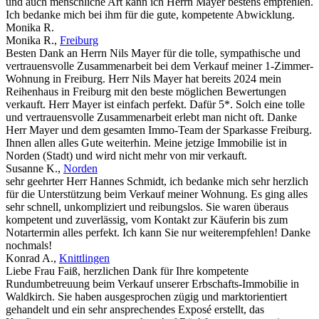
und auch menschliche Art kann ich Herrn Mayer bestens empfehlen.
Ich bedanke mich bei ihm für die gute, kompetente Abwicklung.
Monika R.
Monika R.
,
Freiburg
Besten Dank an Herrn Nils Mayer für die tolle, sympathische und
vertrauensvolle Zusammenarbeit bei dem Verkauf meiner 1-Zimmer-
Wohnung in Freiburg. Herr Nils Mayer hat bereits 2024 mein
Reihenhaus in Freiburg mit den beste möglichen Bewertungen
verkauft. Herr Mayer ist einfach perfekt. Dafür 5*. Solch eine tolle
und vertrauensvolle Zusammenarbeit erlebt man nicht oft. Danke
Herr Mayer und dem gesamten Immo-Team der Sparkasse Freiburg.
Ihnen allen alles Gute weiterhin. Meine jetzige Immobilie ist in
Norden (Stadt) und wird nicht mehr von mir verkauft.
Susanne K.
,
Norden
sehr geehrter Herr Hannes Schmidt, ich bedanke mich sehr herzlich
für die Unterstützung beim Verkauf meiner Wohnung. Es ging alles
sehr schnell, unkompliziert und reibungslos. Sie waren überaus
kompetent und zuverlässig, vom Kontakt zur Käuferin bis zum
Notartermin alles perfekt. Ich kann Sie nur weiterempfehlen! Danke
nochmals!
Konrad A.
,
Knittlingen
Liebe Frau Faiß, herzlichen Dank für Ihre kompetente
Rundumbetreuung beim Verkauf unserer Erbschafts-Immobilie in
Waldkirch. Sie haben ausgesprochen zügig und marktorientiert
gehandelt und ein sehr ansprechendes Exposé erstellt, das