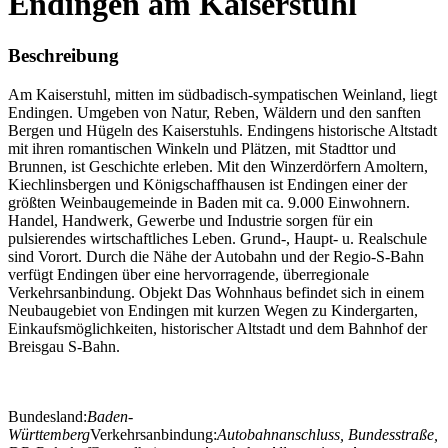
Endingen am Kaiserstuhl
Beschreibung
Am Kaiserstuhl, mitten im südbadisch-sympatischen Weinland, liegt
Endingen. Umgeben von Natur, Reben, Wäldern und den sanften
Bergen und Hügeln des Kaiserstuhls. Endingens historische Altstadt
mit ihren romantischen Winkeln und Plätzen, mit Stadttor und
Brunnen, ist Geschichte erleben. Mit den Winzerdörfern Amoltern,
Kiechlinsbergen und Königschaffhausen ist Endingen einer der
größten Weinbaugemeinde in Baden mit ca. 9.000 Einwohnern.
Handel, Handwerk, Gewerbe und Industrie sorgen für ein
pulsierendes wirtschaftliches Leben. Grund-, Haupt- u. Realschule
sind Vorort. Durch die Nähe der Autobahn und der Regio-S-Bahn
verfügt Endingen über eine hervorragende, überregionale
Verkehrsanbindung. Objekt Das Wohnhaus befindet sich in einem
Neubaugebiet von Endingen mit kurzen Wegen zu Kindergarten,
Einkaufsmöglichkeiten, historischer Altstadt und dem Bahnhof der
Breisgau S-Bahn.
Bundesland:
Baden-
Württemberg
Verkehrsanbindung:
Autobahnanschluss, Bundesstraße,