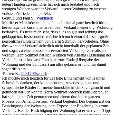
guten Händen zu sein. Dies hat sich auch bestätigt und nach
wenigen Wochen war der Verkauf unserer Wohnung zu unserer
vollsten Zufriedenheit perfekt.
Gertrud und Paul S.
,
Waldkirch
Mit dieser Mail möchte ich mich noch einmal ganz herzlich für die
hervorragende Zusammenarbeit beim Verkauf meiner o.g. Wohnung
bedanken. Es freut mich sehr, dass alles so gut und reibungslos
geklappt hat. Insbesondere möchte ich noch einmal das sehr große
persönliches Engagement von Herrn Schmidt hervorheben. Ohne
dies wäre der Verkauf sicherlich nicht innerhalb der geplanten Zeit
und sogar zu einem besser als erwarteten Verkaufspreis realisiert
worden. Herr Schmidt hat sich wirklich von Anfang (Erstellung des
Verkaufsprospekts samt Fotos) bis zum Ende (Übergabe der
Wohnung und der Schlüssel) um alles gekümmert und mir damit
sogar die Anre ...
Torsten K.
,
99817 Eisenach
Ich möchte mich herzlich für das tolle Engagement von Hannes
Schmidt bedanken, der kompetent und zuverlässig nette und
sympathische Käufer für meine Immobilie in Umkirch gesucht und
gefunden hat. Ich konnte Herrn Schmidt jederzeit konsultieren, er
hat sich immer Zeit genommen und einem durch den ganzen
Prozess von Anfang bis zum Verkauf begleitet: Das begann mit der
Besichtigung der Wohnung, dem Expose, der Begehung, bis zum
Verkauf. Bei der Besichtigung der Wohnung hat er wertvolle Tipps