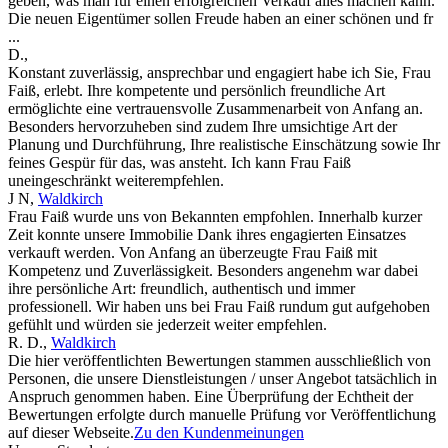
geben, was man für einen erfolgreichen Verkauf alles machen kann.
Die neuen Eigentümer sollen Freude haben an einer schönen und fr
...
D.
,
Konstant zuverlässig, ansprechbar und engagiert habe ich Sie, Frau
Faiß, erlebt. Ihre kompetente und persönlich freundliche Art
ermöglichte eine vertrauensvolle Zusammenarbeit von Anfang an.
Besonders hervorzuheben sind zudem Ihre umsichtige Art der
Planung und Durchführung, Ihre realistische Einschätzung sowie Ihr
feines Gespür für das, was ansteht. Ich kann Frau Faiß
uneingeschränkt weiterempfehlen.
J N
,
Waldkirch
Frau Faiß wurde uns von Bekannten empfohlen. Innerhalb kurzer
Zeit konnte unsere Immobilie Dank ihres engagierten Einsatzes
verkauft werden. Von Anfang an überzeugte Frau Faiß mit
Kompetenz und Zuverlässigkeit. Besonders angenehm war dabei
ihre persönliche Art: freundlich, authentisch und immer
professionell. Wir haben uns bei Frau Faiß rundum gut aufgehoben
gefühlt und würden sie jederzeit weiter empfehlen.
R. D.
,
Waldkirch
Die hier veröffentlichten Bewertungen stammen ausschließlich von
Personen, die unsere Dienstleistungen / unser Angebot tatsächlich in
Anspruch genommen haben. Eine Überprüfung der Echtheit der
Bewertungen erfolgte durch manuelle Prüfung vor Veröffentlichung
auf dieser Webseite.
Zu den Kundenmeinungen