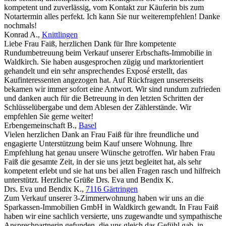
kompetent und zuverlässig, vom Kontakt zur Käuferin bis zum
Notartermin alles perfekt. Ich kann Sie nur weiterempfehlen! Danke
nochmals!
Konrad A.
,
Knittlingen
Liebe Frau Faiß, herzlichen Dank für Ihre kompetente
Rundumbetreuung beim Verkauf unserer Erbschafts-Immobilie in
Waldkirch. Sie haben ausgesprochen zügig und marktorientiert
gehandelt und ein sehr ansprechendes Exposé erstellt, das
Kaufinteressenten angezogen hat. Auf Rückfragen unsererseits
bekamen wir immer sofort eine Antwort. Wir sind rundum zufrieden
und danken auch für die Betreuung in den letzten Schritten der
Schlüsselübergabe und dem Ablesen der Zählerstände. Wir
empfehlen Sie gerne weiter!
Erbengemeinschaft B.
,
Basel
Vielen herzlichen Dank an Frau Faiß für ihre freundliche und
engagierte Unterstützung beim Kauf unsere Wohnung. Ihre
Empfehlung hat genau unsere Wünsche getroffen. Wir haben Frau
Faiß die gesamte Zeit, in der sie uns jetzt begleitet hat, als sehr
kompetent erlebt und sie hat uns bei allen Fragen rasch und hilfreich
unterstützt. Herzliche Grüße Drs. Eva und Bendix K.
Drs. Eva und Bendix K.
,
7116 Gärtringen
Zum Verkauf unserer 3-Zimmerwohnung haben wir uns an die
Sparkassen-Immobilien GmbH in Waldkirch gewandt. In Frau Faiß
haben wir eine sachlich versierte, uns zugewandte und sympathische
Ansprechpartnerin gefunden, die uns gleich das Gefühl gab, in