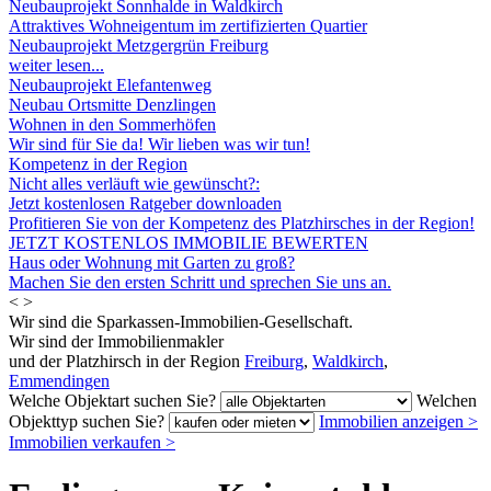
Neubauprojekt Sonnhalde in Waldkirch
Attraktives Wohneigentum im zertifizierten Quartier
Neubauprojekt Metzgergrün Freiburg
weiter lesen...
Neubauprojekt Elefantenweg
Neubau Ortsmitte Denzlingen
Wohnen in den Sommerhöfen
Wir sind für Sie da! Wir lieben was wir tun!
Kompetenz in der Region
Nicht alles verläuft wie gewünscht?:
Jetzt kostenlosen Ratgeber downloaden
Profitieren Sie von der Kompetenz des Platzhirsches in der Region!
JETZT KOSTENLOS IMMOBILIE BEWERTEN
Haus oder Wohnung mit Garten zu groß?
Machen Sie den ersten Schritt und sprechen Sie uns an.
<
>
Wir sind die Sparkassen-Immobilien-Gesellschaft.
Wir sind der Immobilienmakler
und der Platzhirsch in der Region
Freiburg
,
Waldkirch
,
Emmendingen
Welche Objektart suchen Sie?
Welchen
Objekttyp suchen Sie?
Immobilien anzeigen
>
Immobilien verkaufen
>