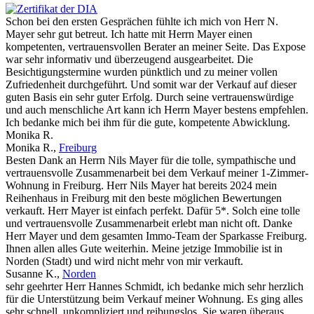
Schon bei den ersten Gesprächen fühlte ich mich von Herr N.
Mayer sehr gut betreut. Ich hatte mit Herrn Mayer einen
kompetenten, vertrauensvollen Berater an meiner Seite. Das Expose
war sehr informativ und überzeugend ausgearbeitet. Die
Besichtigungstermine wurden pünktlich und zu meiner vollen
Zufriedenheit durchgeführt. Und somit war der Verkauf auf dieser
guten Basis ein sehr guter Erfolg. Durch seine vertrauenswürdige
und auch menschliche Art kann ich Herrn Mayer bestens empfehlen.
Ich bedanke mich bei ihm für die gute, kompetente Abwicklung.
Monika R.
Monika R.
,
Freiburg
Besten Dank an Herrn Nils Mayer für die tolle, sympathische und
vertrauensvolle Zusammenarbeit bei dem Verkauf meiner 1-Zimmer-
Wohnung in Freiburg. Herr Nils Mayer hat bereits 2024 mein
Reihenhaus in Freiburg mit den beste möglichen Bewertungen
verkauft. Herr Mayer ist einfach perfekt. Dafür 5*. Solch eine tolle
und vertrauensvolle Zusammenarbeit erlebt man nicht oft. Danke
Herr Mayer und dem gesamten Immo-Team der Sparkasse Freiburg.
Ihnen allen alles Gute weiterhin. Meine jetzige Immobilie ist in
Norden (Stadt) und wird nicht mehr von mir verkauft.
Susanne K.
,
Norden
sehr geehrter Herr Hannes Schmidt, ich bedanke mich sehr herzlich
für die Unterstützung beim Verkauf meiner Wohnung. Es ging alles
sehr schnell, unkompliziert und reibungslos. Sie waren überaus