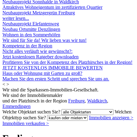
Neubauprojekt Sonnhalde in Waldkirch
Attraktives Wohneigentum im zertifizierten Quartier
Neubauprojekt Metzgergrün Freiburg
weiter lesen...
Neubauprojekt Elefantenweg
Neubau Ortsmitte Denzlingen
Wohnen in den Sommerhöfen
Wir sind für Sie da! Wir lieben was wir tun!
Kompetenz in der Region
Nicht alles verläuft wie gewünscht?:
Jetzt kostenlosen Ratgeber downloaden
Profitieren Sie von der Kompetenz des Platzhirsches in der Region!
JETZT KOSTENLOS IMMOBILIE BEWERTEN
Haus oder Wohnung mit Garten zu groß?
Machen Sie den ersten Schritt und sprechen Sie uns an.
<
>
Wir sind die Sparkassen-Immobilien-Gesellschaft.
Wir sind der Immobilienmakler
und der Platzhirsch in der Region
Freiburg
,
Waldkirch
,
Emmendingen
Welche Objektart suchen Sie?
Welchen
Objekttyp suchen Sie?
Immobilien anzeigen
>
Immobilien verkaufen
>