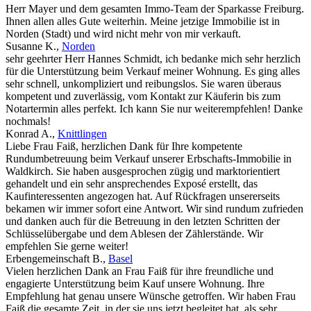
Herr Mayer und dem gesamten Immo-Team der Sparkasse Freiburg.
Ihnen allen alles Gute weiterhin. Meine jetzige Immobilie ist in
Norden (Stadt) und wird nicht mehr von mir verkauft.
Susanne K.
,
Norden
sehr geehrter Herr Hannes Schmidt, ich bedanke mich sehr herzlich
für die Unterstützung beim Verkauf meiner Wohnung. Es ging alles
sehr schnell, unkompliziert und reibungslos. Sie waren überaus
kompetent und zuverlässig, vom Kontakt zur Käuferin bis zum
Notartermin alles perfekt. Ich kann Sie nur weiterempfehlen! Danke
nochmals!
Konrad A.
,
Knittlingen
Liebe Frau Faiß, herzlichen Dank für Ihre kompetente
Rundumbetreuung beim Verkauf unserer Erbschafts-Immobilie in
Waldkirch. Sie haben ausgesprochen zügig und marktorientiert
gehandelt und ein sehr ansprechendes Exposé erstellt, das
Kaufinteressenten angezogen hat. Auf Rückfragen unsererseits
bekamen wir immer sofort eine Antwort. Wir sind rundum zufrieden
und danken auch für die Betreuung in den letzten Schritten der
Schlüsselübergabe und dem Ablesen der Zählerstände. Wir
empfehlen Sie gerne weiter!
Erbengemeinschaft B.
,
Basel
Vielen herzlichen Dank an Frau Faiß für ihre freundliche und
engagierte Unterstützung beim Kauf unsere Wohnung. Ihre
Empfehlung hat genau unsere Wünsche getroffen. Wir haben Frau
Faiß die gesamte Zeit, in der sie uns jetzt begleitet hat, als sehr