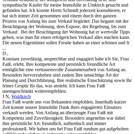
sympathische Käufer für meine Immobilie in Umkirch gesucht und
gefunden hat. Ich konnte Herrn Schmidt jederzeit konsultieren, er
hat sich immer Zeit genommen und einem durch den ganzen
Prozess von Anfang bis zum Verkauf begleitet: Das begann mit der
Besichtigung der Wohnung, dem Expose, der Begehung, bis zum
Verkauf. Bei der Besichtigung der Wohnung hat er wertvolle Tipps
geben, was man für einen erfolgreichen Verkauf alles machen kann.
Die neuen Eigentümer sollen Freude haben an einer schönen und fr
...
D.
,
Konstant zuverlässig, ansprechbar und engagiert habe ich Sie, Frau
Faiß, erlebt. Ihre kompetente und persönlich freundliche Art
ermöglichte eine vertrauensvolle Zusammenarbeit von Anfang an.
Besonders hervorzuheben sind zudem Ihre umsichtige Art der
Planung und Durchführung, Ihre realistische Einschätzung sowie Ihr
feines Gespür für das, was ansteht. Ich kann Frau Faiß
uneingeschränkt weiterempfehlen.
J N
,
Waldkirch
Frau Faiß wurde uns von Bekannten empfohlen. Innerhalb kurzer
Zeit konnte unsere Immobilie Dank ihres engagierten Einsatzes
verkauft werden. Von Anfang an überzeugte Frau Faiß mit
Kompetenz und Zuverlässigkeit. Besonders angenehm war dabei
ihre persönliche Art: freundlich, authentisch und immer
professionell. Wir haben uns bei Frau Faiß rundum gut aufgehoben