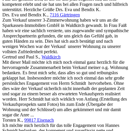
kompetent erlebt und sie hat uns bei allen Fragen rasch und hilfreich
unterstützt. Herzliche Grüße Drs. Eva und Bendix K.
Drs. Eva und Bendix K.
,
7116 Gärtringen
Zum Verkauf unserer 3-Zimmerwohnung haben wir uns an die
Sparkassen-Immobilien GmbH in Waldkirch gewandt. In Frau Faiß
haben wir eine sachlich versierte, uns zugewandte und sympathische
Ansprechpartnerin gefunden, die uns gleich das Gefühl gab, in
guten Händen zu sein. Dies hat sich auch bestätigt und nach
wenigen Wochen war der Verkauf unserer Wohnung zu unserer
vollsten Zufriedenheit perfekt.
Gertrud und Paul S.
,
Waldkirch
Mit dieser Mail möchte ich mich noch einmal ganz herzlich für die
hervorragende Zusammenarbeit beim Verkauf meiner o.g. Wohnung
bedanken. Es freut mich sehr, dass alles so gut und reibungslos
geklappt hat. Insbesondere möchte ich noch einmal das sehr große
persönliches Engagement von Herrn Schmidt hervorheben. Ohne
dies wäre der Verkauf sicherlich nicht innerhalb der geplanten Zeit
und sogar zu einem besser als erwarteten Verkaufspreis realisiert
worden. Herr Schmidt hat sich wirklich von Anfang (Erstellung des
Verkaufsprospekts samt Fotos) bis zum Ende (Übergabe der
Wohnung und der Schlüssel) um alles gekümmert und mir damit
sogar die Anre ...
Torsten K.
,
99817 Eisenach
Ich möchte mich herzlich für das tolle Engagement von Hannes
Schmidt bedanken, der kompetent und zuverlässig nette und