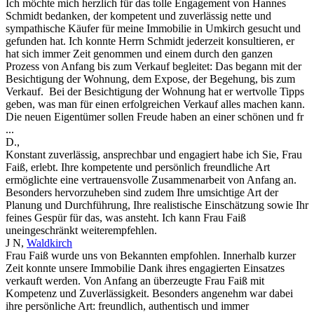
Ich möchte mich herzlich für das tolle Engagement von Hannes
Schmidt bedanken, der kompetent und zuverlässig nette und
sympathische Käufer für meine Immobilie in Umkirch gesucht und
gefunden hat. Ich konnte Herrn Schmidt jederzeit konsultieren, er
hat sich immer Zeit genommen und einem durch den ganzen
Prozess von Anfang bis zum Verkauf begleitet: Das begann mit der
Besichtigung der Wohnung, dem Expose, der Begehung, bis zum
Verkauf. Bei der Besichtigung der Wohnung hat er wertvolle Tipps
geben, was man für einen erfolgreichen Verkauf alles machen kann.
Die neuen Eigentümer sollen Freude haben an einer schönen und fr
...
D.
,
Konstant zuverlässig, ansprechbar und engagiert habe ich Sie, Frau
Faiß, erlebt. Ihre kompetente und persönlich freundliche Art
ermöglichte eine vertrauensvolle Zusammenarbeit von Anfang an.
Besonders hervorzuheben sind zudem Ihre umsichtige Art der
Planung und Durchführung, Ihre realistische Einschätzung sowie Ihr
feines Gespür für das, was ansteht. Ich kann Frau Faiß
uneingeschränkt weiterempfehlen.
J N
,
Waldkirch
Frau Faiß wurde uns von Bekannten empfohlen. Innerhalb kurzer
Zeit konnte unsere Immobilie Dank ihres engagierten Einsatzes
verkauft werden. Von Anfang an überzeugte Frau Faiß mit
Kompetenz und Zuverlässigkeit. Besonders angenehm war dabei
ihre persönliche Art: freundlich, authentisch und immer