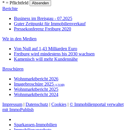
* = Pflichtfeld
Berichte
Business im Breisgau - 07.2025
Guter Zeitpunkt für Immobilienverkauf
Pressekonferenz Freiburg 2020
Wir in den Medien
Von Null auf 1,43 Milliarden Euro
Freiburg wird mindestens bis 2030 wachsen
Kamenisch will mehr Kundennähe
Broschüren
Wohnmarktbericht 2026
Imagebroschüre 2025
(4,78 MB)
Wohnmarktbericht 2025
Wohnmarktbericht 2024
Impressum
|
Datenschutz
|
Cookies
|
© Immobilienportal verwaltet
mit ImmoPublish
Sparkassen-Immobilien
Immobilienangebote