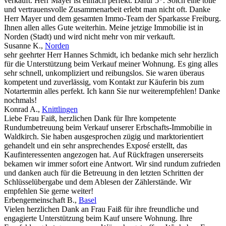
verkauft. Herr Mayer ist einfach perfekt. Dafür 5*. Solch eine tolle
und vertrauensvolle Zusammenarbeit erlebt man nicht oft. Danke
Herr Mayer und dem gesamten Immo-Team der Sparkasse Freiburg.
Ihnen allen alles Gute weiterhin. Meine jetzige Immobilie ist in
Norden (Stadt) und wird nicht mehr von mir verkauft.
Susanne K.
,
Norden
sehr geehrter Herr Hannes Schmidt, ich bedanke mich sehr herzlich
für die Unterstützung beim Verkauf meiner Wohnung. Es ging alles
sehr schnell, unkompliziert und reibungslos. Sie waren überaus
kompetent und zuverlässig, vom Kontakt zur Käuferin bis zum
Notartermin alles perfekt. Ich kann Sie nur weiterempfehlen! Danke
nochmals!
Konrad A.
,
Knittlingen
Liebe Frau Faiß, herzlichen Dank für Ihre kompetente
Rundumbetreuung beim Verkauf unserer Erbschafts-Immobilie in
Waldkirch. Sie haben ausgesprochen zügig und marktorientiert
gehandelt und ein sehr ansprechendes Exposé erstellt, das
Kaufinteressenten angezogen hat. Auf Rückfragen unsererseits
bekamen wir immer sofort eine Antwort. Wir sind rundum zufrieden
und danken auch für die Betreuung in den letzten Schritten der
Schlüsselübergabe und dem Ablesen der Zählerstände. Wir
empfehlen Sie gerne weiter!
Erbengemeinschaft B.
,
Basel
Vielen herzlichen Dank an Frau Faiß für ihre freundliche und
engagierte Unterstützung beim Kauf unsere Wohnung. Ihre