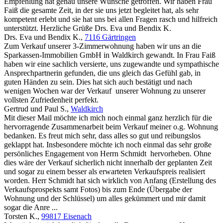
Empfehlung hat genau unsere Wünsche getroffen. Wir haben Frau
Faiß die gesamte Zeit, in der sie uns jetzt begleitet hat, als sehr
kompetent erlebt und sie hat uns bei allen Fragen rasch und hilfreich
unterstützt. Herzliche Grüße Drs. Eva und Bendix K.
Drs. Eva und Bendix K.
,
7116 Gärtringen
Zum Verkauf unserer 3-Zimmerwohnung haben wir uns an die
Sparkassen-Immobilien GmbH in Waldkirch gewandt. In Frau Faiß
haben wir eine sachlich versierte, uns zugewandte und sympathische
Ansprechpartnerin gefunden, die uns gleich das Gefühl gab, in
guten Händen zu sein. Dies hat sich auch bestätigt und nach
wenigen Wochen war der Verkauf unserer Wohnung zu unserer
vollsten Zufriedenheit perfekt.
Gertrud und Paul S.
,
Waldkirch
Mit dieser Mail möchte ich mich noch einmal ganz herzlich für die
hervorragende Zusammenarbeit beim Verkauf meiner o.g. Wohnung
bedanken. Es freut mich sehr, dass alles so gut und reibungslos
geklappt hat. Insbesondere möchte ich noch einmal das sehr große
persönliches Engagement von Herrn Schmidt hervorheben. Ohne
dies wäre der Verkauf sicherlich nicht innerhalb der geplanten Zeit
und sogar zu einem besser als erwarteten Verkaufspreis realisiert
worden. Herr Schmidt hat sich wirklich von Anfang (Erstellung des
Verkaufsprospekts samt Fotos) bis zum Ende (Übergabe der
Wohnung und der Schlüssel) um alles gekümmert und mir damit
sogar die Anre ...
Torsten K.
,
99817 Eisenach