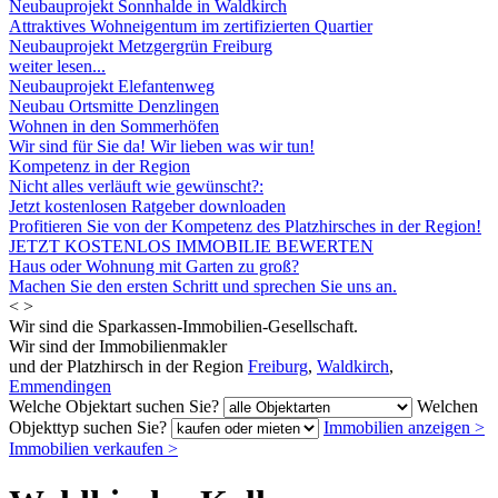
Neubauprojekt Sonnhalde in Waldkirch
Attraktives Wohneigentum im zertifizierten Quartier
Neubauprojekt Metzgergrün Freiburg
weiter lesen...
Neubauprojekt Elefantenweg
Neubau Ortsmitte Denzlingen
Wohnen in den Sommerhöfen
Wir sind für Sie da! Wir lieben was wir tun!
Kompetenz in der Region
Nicht alles verläuft wie gewünscht?:
Jetzt kostenlosen Ratgeber downloaden
Profitieren Sie von der Kompetenz des Platzhirsches in der Region!
JETZT KOSTENLOS IMMOBILIE BEWERTEN
Haus oder Wohnung mit Garten zu groß?
Machen Sie den ersten Schritt und sprechen Sie uns an.
<
>
Wir sind die Sparkassen-Immobilien-Gesellschaft.
Wir sind der Immobilienmakler
und der Platzhirsch in der Region
Freiburg
,
Waldkirch
,
Emmendingen
Welche Objektart suchen Sie?
Welchen
Objekttyp suchen Sie?
Immobilien anzeigen
>
Immobilien verkaufen
>