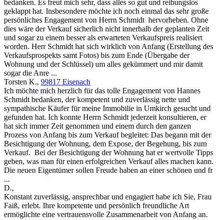
bedanken. Es freut mich sehr, dass alles so gut und reibungslos
geklappt hat. Insbesondere möchte ich noch einmal das sehr große
persönliches Engagement von Herrn Schmidt hervorheben. Ohne
dies wäre der Verkauf sicherlich nicht innerhalb der geplanten Zeit
und sogar zu einem besser als erwarteten Verkaufspreis realisiert
worden. Herr Schmidt hat sich wirklich von Anfang (Erstellung des
Verkaufsprospekts samt Fotos) bis zum Ende (Übergabe der
Wohnung und der Schlüssel) um alles gekümmert und mir damit
sogar die Anre ...
Torsten K.
,
99817 Eisenach
Ich möchte mich herzlich für das tolle Engagement von Hannes
Schmidt bedanken, der kompetent und zuverlässig nette und
sympathische Käufer für meine Immobilie in Umkirch gesucht und
gefunden hat. Ich konnte Herrn Schmidt jederzeit konsultieren, er
hat sich immer Zeit genommen und einem durch den ganzen
Prozess von Anfang bis zum Verkauf begleitet: Das begann mit der
Besichtigung der Wohnung, dem Expose, der Begehung, bis zum
Verkauf. Bei der Besichtigung der Wohnung hat er wertvolle Tipps
geben, was man für einen erfolgreichen Verkauf alles machen kann.
Die neuen Eigentümer sollen Freude haben an einer schönen und fr
...
D.
,
Konstant zuverlässig, ansprechbar und engagiert habe ich Sie, Frau
Faiß, erlebt. Ihre kompetente und persönlich freundliche Art
ermöglichte eine vertrauensvolle Zusammenarbeit von Anfang an.