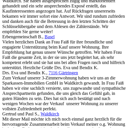
Waldkirch. Sie haben ausgesprochen zügig und marktorientiert
gehandelt und ein sehr ansprechendes Exposé erstellt, das
Kaufinteressenten angezogen hat. Auf Rückfragen unsererseits
bekamen wir immer sofort eine Antwort. Wir sind rundum zufrieden
und danken auch für die Betreuung in den letzten Schritten der
Schlüsselübergabe und dem Ablesen der Zählerstände. Wir
empfehlen Sie gerne weiter!
Erbengemeinschaft B.
,
Basel
Vielen herzlichen Dank an Frau Faiß für ihre freundliche und
engagierte Unterstützung beim Kauf unsere Wohnung. Ihre
Empfehlung hat genau unsere Wünsche getroffen. Wir haben Frau
Faiß die gesamte Zeit, in der sie uns jetzt begleitet hat, als sehr
kompetent erlebt und sie hat uns bei allen Fragen rasch und hilfreich
unterstützt. Herzliche Grüße Drs. Eva und Bendix K.
Drs. Eva und Bendix K.
,
7116 Gärtringen
Zum Verkauf unserer 3-Zimmerwohnung haben wir uns an die
Sparkassen-Immobilien GmbH in Waldkirch gewandt. In Frau Faiß
haben wir eine sachlich versierte, uns zugewandte und sympathische
Ansprechpartnerin gefunden, die uns gleich das Gefühl gab, in
guten Händen zu sein. Dies hat sich auch bestätigt und nach
wenigen Wochen war der Verkauf unserer Wohnung zu unserer
vollsten Zufriedenheit perfekt.
Gertrud und Paul S.
,
Waldkirch
Mit dieser Mail möchte ich mich noch einmal ganz herzlich für die
hervorragende Zusammenarbeit beim Verkauf meiner o.g. Wohnung