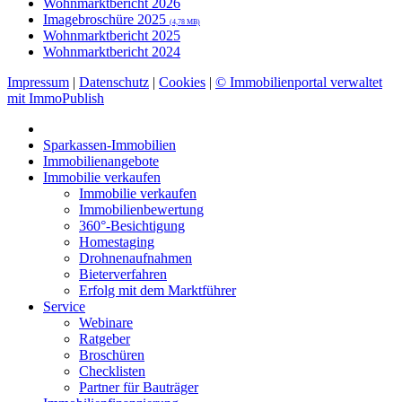
Wohnmarktbericht 2026
Imagebroschüre 2025
(4,78 MB)
Wohnmarktbericht 2025
Wohnmarktbericht 2024
Impressum
|
Datenschutz
|
Cookies
|
© Immobilienportal verwaltet
mit ImmoPublish
Sparkassen-Immobilien
Immobilienangebote
Immobilie verkaufen
Immobilie verkaufen
Immobilienbewertung
360°-Besichtigung
Homestaging
Drohnenaufnahmen
Bieterverfahren
Erfolg mit dem Marktführer
Service
Webinare
Ratgeber
Broschüren
Checklisten
Partner für Bauträger