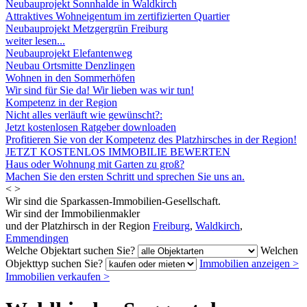
Neubauprojekt Sonnhalde in Waldkirch
Attraktives Wohneigentum im zertifizierten Quartier
Neubauprojekt Metzgergrün Freiburg
weiter lesen...
Neubauprojekt Elefantenweg
Neubau Ortsmitte Denzlingen
Wohnen in den Sommerhöfen
Wir sind für Sie da! Wir lieben was wir tun!
Kompetenz in der Region
Nicht alles verläuft wie gewünscht?:
Jetzt kostenlosen Ratgeber downloaden
Profitieren Sie von der Kompetenz des Platzhirsches in der Region!
JETZT KOSTENLOS IMMOBILIE BEWERTEN
Haus oder Wohnung mit Garten zu groß?
Machen Sie den ersten Schritt und sprechen Sie uns an.
<
>
Wir sind die Sparkassen-Immobilien-Gesellschaft.
Wir sind der Immobilienmakler
und der Platzhirsch in der Region
Freiburg
,
Waldkirch
,
Emmendingen
Welche Objektart suchen Sie?
Welchen
Objekttyp suchen Sie?
Immobilien anzeigen
>
Immobilien verkaufen
>