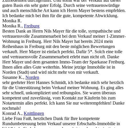
Zufriedenheit durchgeführt. Und somit war der Verkauf auf dieser
guten Basis ein sehr guter Erfolg. Durch seine vertrauenswürdige
und auch menschliche Art kann ich Herrn Mayer bestens empfehlen.
Ich bedanke mich bei ihm für die gute, kompetente Abwicklung.
Monika R.
Monika R.
,
Freiburg
Besten Dank an Herrn Nils Mayer für die tolle, sympathische und
vertrauensvolle Zusammenarbeit bei dem Verkauf meiner 1-Zimmer-
Wohnung in Freiburg. Herr Nils Mayer hat bereits 2024 mein
Reihenhaus in Freiburg mit den beste möglichen Bewertungen
verkauft. Herr Mayer ist einfach perfekt. Dafür 5*. Solch eine tolle
und vertrauensvolle Zusammenarbeit erlebt man nicht oft. Danke
Herr Mayer und dem gesamten Immo-Team der Sparkasse Freiburg.
Ihnen allen alles Gute weiterhin. Meine jetzige Immobilie ist in
Norden (Stadt) und wird nicht mehr von mir verkauft.
Susanne K.
,
Norden
sehr geehrter Herr Hannes Schmidt, ich bedanke mich sehr herzlich
für die Unterstützung beim Verkauf meiner Wohnung. Es ging alles
sehr schnell, unkompliziert und reibungslos. Sie waren überaus
kompetent und zuverlässig, vom Kontakt zur Käuferin bis zum
Notartermin alles perfekt. Ich kann Sie nur weiterempfehlen! Danke
nochmals!
Konrad A.
,
Knittlingen
Liebe Frau Faiß, herzlichen Dank für Ihre kompetente
Rundumbetreuung beim Verkauf unserer Erbschafts-Immobilie in