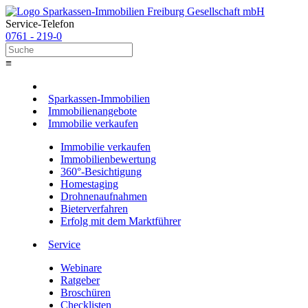
Service-Telefon
0761 - 219-0
≡
Sparkassen-Immobilien
Immobilienangebote
Immobilie verkaufen
Immobilie verkaufen
Immobilienbewertung
360°-Besichtigung
Homestaging
Drohnenaufnahmen
Bieterverfahren
Erfolg mit dem Marktführer
Service
Webinare
Ratgeber
Broschüren
Checklisten