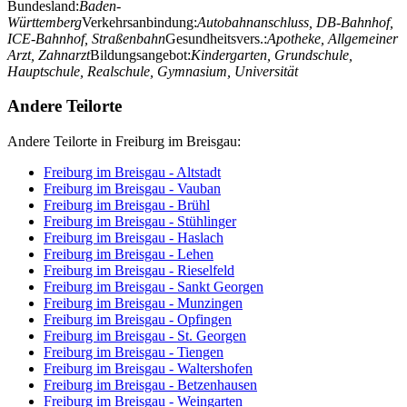
Bundesland:
Baden-
Württemberg
Verkehrsanbindung:
Autobahnanschluss, DB-Bahnhof,
ICE-Bahnhof, Straßenbahn
Gesundheitsvers.:
Apotheke, Allgemeiner
Arzt, Zahnarzt
Bildungsangebot:
Kindergarten, Grundschule,
Hauptschule, Realschule, Gymnasium, Universität
Andere Teilorte
Andere Teilorte in Freiburg im Breisgau:
Freiburg im Breisgau - Altstadt
Freiburg im Breisgau - Vauban
Freiburg im Breisgau - Brühl
Freiburg im Breisgau - Stühlinger
Freiburg im Breisgau - Haslach
Freiburg im Breisgau - Lehen
Freiburg im Breisgau - Rieselfeld
Freiburg im Breisgau - Sankt Georgen
Freiburg im Breisgau - Munzingen
Freiburg im Breisgau - Opfingen
Freiburg im Breisgau - St. Georgen
Freiburg im Breisgau - Tiengen
Freiburg im Breisgau - Waltershofen
Freiburg im Breisgau - Betzenhausen
Freiburg im Breisgau - Weingarten