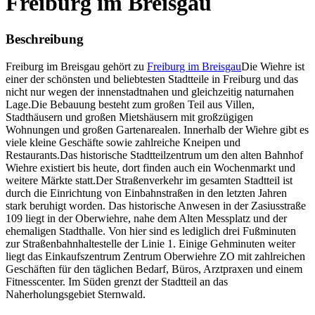
Freiburg im Breisgau
Beschreibung
Freiburg im Breisgau gehört zu
Freiburg im Breisgau
Die Wiehre ist
einer der schönsten und beliebtesten Stadtteile in Freiburg und das
nicht nur wegen der innenstadtnahen und gleichzeitig naturnahen
Lage.Die Bebauung besteht zum großen Teil aus Villen,
Stadthäusern und großen Mietshäusern mit großzügigen
Wohnungen und großen Gartenarealen. Innerhalb der Wiehre gibt es
viele kleine Geschäfte sowie zahlreiche Kneipen und
Restaurants.Das historische Stadtteilzentrum um den alten Bahnhof
Wiehre existiert bis heute, dort finden auch ein Wochenmarkt und
weitere Märkte statt.Der Straßenverkehr im gesamten Stadtteil ist
durch die Einrichtung von Einbahnstraßen in den letzten Jahren
stark beruhigt worden. Das historische Anwesen in der Zasiusstraße
109 liegt in der Oberwiehre, nahe dem Alten Messplatz und der
ehemaligen Stadthalle. Von hier sind es lediglich drei Fußminuten
zur Straßenbahnhaltestelle der Linie 1. Einige Gehminuten weiter
liegt das Einkaufszentrum Zentrum Oberwiehre ZO mit zahlreichen
Geschäften für den täglichen Bedarf, Büros, Arztpraxen und einem
Fitnesscenter. Im Süden grenzt der Stadtteil an das
Naherholungsgebiet Sternwald.