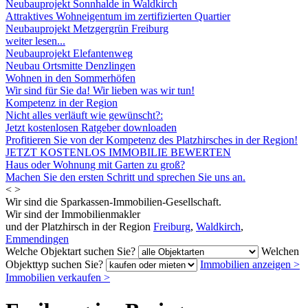
Neubauprojekt Sonnhalde in Waldkirch
Attraktives Wohneigentum im zertifizierten Quartier
Neubauprojekt Metzgergrün Freiburg
weiter lesen...
Neubauprojekt Elefantenweg
Neubau Ortsmitte Denzlingen
Wohnen in den Sommerhöfen
Wir sind für Sie da! Wir lieben was wir tun!
Kompetenz in der Region
Nicht alles verläuft wie gewünscht?:
Jetzt kostenlosen Ratgeber downloaden
Profitieren Sie von der Kompetenz des Platzhirsches in der Region!
JETZT KOSTENLOS IMMOBILIE BEWERTEN
Haus oder Wohnung mit Garten zu groß?
Machen Sie den ersten Schritt und sprechen Sie uns an.
<
>
Wir sind die Sparkassen-Immobilien-Gesellschaft.
Wir sind der Immobilienmakler
und der Platzhirsch in der Region
Freiburg
,
Waldkirch
,
Emmendingen
Welche Objektart suchen Sie?
Welchen
Objekttyp suchen Sie?
Immobilien anzeigen
>
Immobilien verkaufen
>